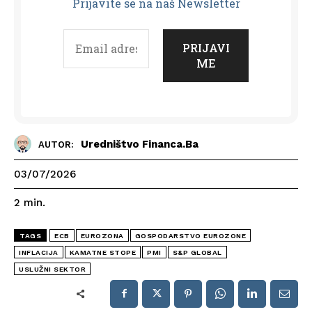
Prijavit
e se na naš Newsletter
Uredništvo Financa.ba
AUTOR:
03/07/2026
2
min.
TAGS
ECB
EUROZONA
GOSPODARSTVO EUROZONE
INFLACIJA
KAMATNE STOPE
PMI
S&P GLOBAL
USLUŽNI SEKTOR