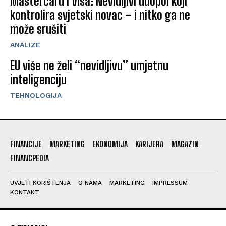
Mastercard i Visa: Nevidljivi duopol koji
kontrolira svjetski novac – i nitko ga ne
može srušiti
ANALIZE
EU više ne želi “nevidljivu” umjetnu
inteligenciju
TEHNOLOGIJA
FINANCIJE
MARKETING
EKONOMIJA
KARIJERA
MAGAZIN
FINANCPEDIA
UVJETI KORIŠTENJA
O NAMA
MARKETING
IMPRESSUM
KONTAKT