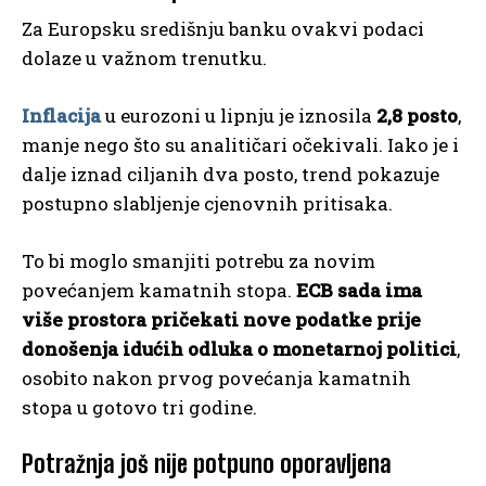
Za Europsku središnju banku ovakvi podaci
dolaze u važnom trenutku.
Inflacija
u eurozoni u lipnju je iznosila
2,8 posto
,
manje nego što su analitičari očekivali. Iako je i
dalje iznad ciljanih dva posto, trend pokazuje
postupno slabljenje cjenovnih pritisaka.
To bi moglo smanjiti potrebu za novim
povećanjem kamatnih stopa.
ECB sada ima
više prostora pričekati nove podatke prije
donošenja idućih odluka o monetarnoj politici
,
osobito nakon prvog povećanja kamatnih
stopa u gotovo tri godine.
Potražnja još nije potpuno oporavljena