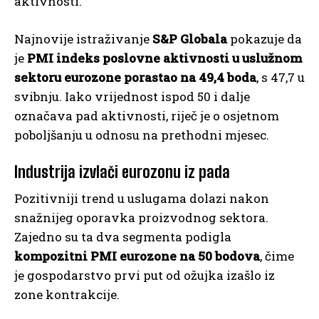
aktivnosti.
Najnovije istraživanje
S&P Globala
pokazuje da
je
PMI indeks poslovne aktivnosti u uslužnom
sektoru eurozone porastao na 49,4 boda
, s 47,7 u
svibnju. Iako vrijednost ispod 50 i dalje
označava pad aktivnosti, riječ je o osjetnom
poboljšanju u odnosu na prethodni mjesec.
Industrija izvlači eurozonu iz pada
Pozitivniji trend u uslugama dolazi nakon
snažnijeg oporavka proizvodnog sektora.
Zajedno su ta dva segmenta podigla
kompozitni PMI eurozone na 50 bodova
, čime
je gospodarstvo prvi put od ožujka izašlo iz
zone kontrakcije.