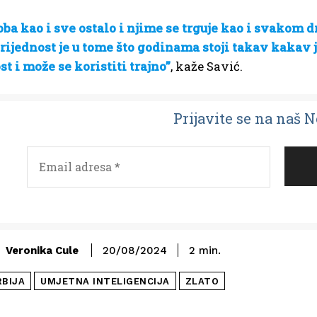
roba kao i sve ostalo i njime se trguje kao i svakom
ijednost je u tome što godinama stoji takav kakav j
st i može se koristiti trajno”
, kaže Savić.
Prijavit
e se na naš 
Veronika Cule
20/08/2024
2
min.
RBIJA
UMJETNA INTELIGENCIJA
ZLATO