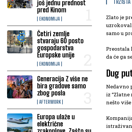
TRŽIŠTA
još jednu prednost
pred Kinom
Zlato je p
EKONOMIJA
uzrokovali
Četiri zemlje
samo u pro
stvaraju 60 posto
gospodarstva
Preostala 
Europske unije
da će ga s
EKONOMIJA
Dug put
Generacija Z više ne
bira gradove samo
Nedavno p
zbog posla
iz “Zlatne
AFTERWORK
nešto više
Europa ulaže u
Kompanija 
električne
istraživan
zrakoplove. Zašto su