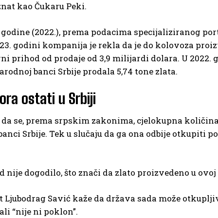
znat kao Čukaru Peki.
e godine (2022.), prema podacima specijaliziranog por
023. godini kompanija je rekla da je do kolovoza proiz
i prihod od prodaje od 3,9 milijardi dolara. U 2022. 
rodnoj banci Srbije prodala 5,74 tone zlata.
ra ostati u Srbiji
i da se, prema srpskim zakonima, cjelokupna količin
anci Srbije. Tek u slučaju da ga ona odbije otkupiti po
d nije dogodilo, što znači da zlato proizvedeno u ovoj 
Ljubodrag Savić kaže da država sada može otkupljivati
li “nije ni poklon”.