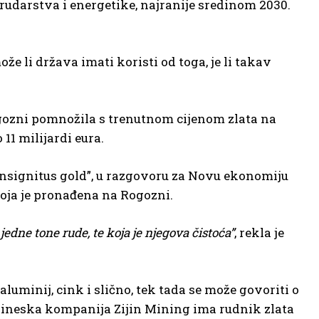
rudarstva i energetike, najranije sredinom 2030.
že li država imati koristi od toga, je li takav
Rogozni pomnožila s trenutnom cijenom zlata na
11 milijardi eura.
“Insignitus gold”, u razgovoru za Novu ekonomiju
 koja je pronađena na Rogozni.
jedne tone rude, te koja je njegova čistoća”
, rekla je
luminij, cink i slično, tek tada se može govoriti o
a. Kineska kompanija Zijin Mining ima rudnik zlata