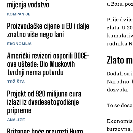
mijenja vodstvo
u Boru, po
KOMPANIJE
Prije dvij
Proizvođačke cijene u EU i dalje
zlata. U 2
znatno više nego lani
kumulativn
rudnika Na
EKONOMIJA
Američki revizori osporili DOGE-
Zlato mo
ove uštede: Dio Muskovih
tvrdnji nema potvrdu
Dodali su 
Narodnoj b
TRŽIŠTA
dozvola.
Projekt od 920 milijuna eura
izlazi iz dvadesetogodišnje
To se dosa
pripreme
ANALIZE
Ekonomist 
burzovna, a
Britanac hoće preuzeti Hugo