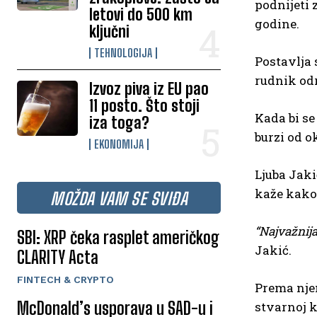
podnijeti 
letovi do 500 km
godine.
ključni
TEHNOLOGIJA
Postavlja 
rudnik odr
Izvoz piva iz EU pao
11 posto. Što stoji
Kada bi se
iza toga?
burzi od o
EKONOMIJA
Ljuba Jaki
kaže kako 
MOŽDA VAM SE SVIĐA
“Najvažnija
SBI: XRP čeka rasplet američkog
Jakić.
CLARITY Acta
FINTECH & CRYPTO
Prema njen
McDonald’s usporava u SAD-u i
stvarnoj k