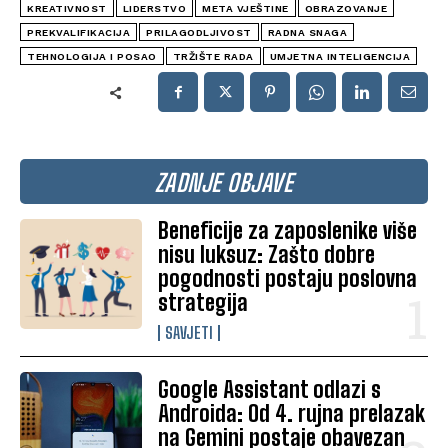
KREATIVNOST
LIDERSTVO
META VJEŠTINE
OBRAZOVANJE
PREKVALIFIKACIJA
PRILAGODLJIVOST
RADNA SNAGA
TEHNOLOGIJA I POSAO
TRŽIŠTE RADA
UMJETNA INTELIGENCIJA
ZADNJE OBJAVE
Beneficije za zaposlenike više
nisu luksuz: Zašto dobre
pogodnosti postaju poslovna
strategija
SAVJETI
Google Assistant odlazi s
Androida: Od 4. rujna prelazak
na Gemini postaje obavezan