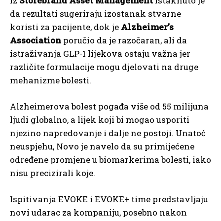
Iz
Storebrand Asset Management
istaknuto je
da rezultati sugeriraju izostanak stvarne
koristi za pacijente, dok je
Alzheimer’s
Association
poručio da je razočaran, ali da
istraživanja GLP-1 lijekova ostaju važna jer
različite formulacije mogu djelovati na druge
mehanizme bolesti.
Alzheimerova bolest pogađa više od 55 milijuna
ljudi globalno, a lijek koji bi mogao usporiti
njezino napredovanje i dalje ne postoji. Unatoč
neuspjehu, Novo je navelo da su primijećene
određene promjene u biomarkerima bolesti, iako
nisu precizirali koje.
Ispitivanja EVOKE i EVOKE+ time predstavljaju
novi udarac za kompaniju, posebno nakon