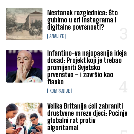
Nestanak razglednica: Što
gubimo u eri Instagrama i
digitalne površnosti?
ANALIZE
Infantino-va najopasnija ideja
dosad: Projekt koji je trebao
promijeniti Svjetsko
prvenstvo – i završio kao
fiasko
KOMPANIJE
Velika Britanija ćeli zabraniti
društvene mreže djeci: Počinje
globalni rat protiv
algoritama!