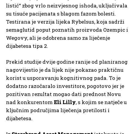
listić“ zbog vrlo neizvjesnog ishoda, uključivala
su tisuće pacijenata s blagom fazom bolesti.
Testirana je verzija lijeka Rybelsus, koja sadrži
semaglutid poput poznatih proizvoda Ozempic i
Wegovy, ali je odobrena samo za liječenje
dijabetesa tipa 2.
Prekid studije dvije godine ranije od planiranog
nagovijestio je da lijek nije pokazao praktičnu
korist u usporavanju kognitivnog pada. To je
dodatno razočaralo investitore, pogotovo jer je
pozitivan rezultat mogao dati prednost Novu
nad konkurentom
Eli Lilly
, s kojim se natječe u
ključnim područjima liječenja pretilosti i
dijabetesa.