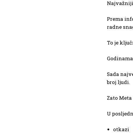
Najvažniji
Prema info
radne sna
To je klju
Godinama 
Sada najve
broj ljudi.
Zato Meta 
U posljedn
otkazi