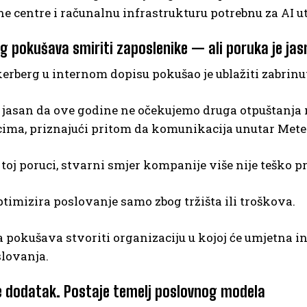
 centre i računalnu infrastrukturu potrebnu za AI ut
g pokušava smiriti zaposlenike — ali poruka je jas
erberg u internom dopisu pokušao je ublažiti zabrin
i jasan da ove godine ne očekujemo druga otpuštanja n
ima, priznajući pritom da komunikacija unutar Mete p
toj poruci, stvarni smjer kompanije više nije teško p
timizira poslovanje samo zbog tržišta ili troškova.
pokušava stvoriti organizaciju u kojoj će umjetna int
slovanja.
ije dodatak. Postaje temelj poslovnog modela