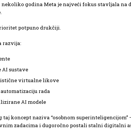
 nekoliko godina Meta je najveći fokus stavljala na 
.
rioritet potpuno drukčiji.
 razvija:
tente
 AI sustave
istične virtualne likove
a automatizaciju rada
lizirane AI modele
 taj koncept naziva “osobnom superinteligencijom” 
im zadacima i dugoročno postali stalni digitalni as