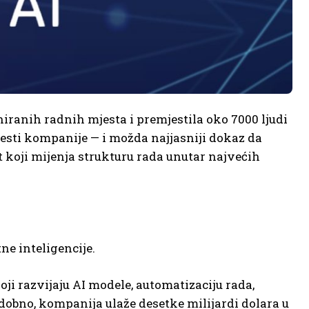
niranih radnih mjesta i premjestila oko 7000 ljudi
jesti kompanije — i možda najjasniji dokaz da
t koji mijenja strukturu rada unutar najvećih
e inteligencije.
oji razvijaju AI modele, automatizaciju rada,
odobno, kompanija ulaže desetke milijardi dolara u