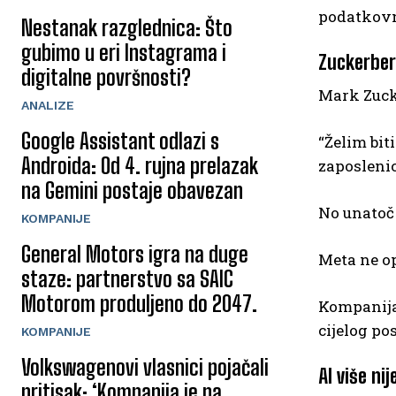
podatkovne
Nestanak razglednica: Što
gubimo u eri Instagrama i
Zuckerber
digitalne površnosti?
Mark Zuck
ANALIZE
Google Assistant odlazi s
“Želim bit
Androida: Od 4. rujna prelazak
zaposlenic
na Gemini postaje obavezan
No unatoč 
KOMPANIJE
General Motors igra na duge
Meta ne op
staze: partnerstvo sa SAIC
Motorom produljeno do 2047.
Kompanija 
cijelog po
KOMPANIJE
Volkswagenovi vlasnici pojačali
AI više n
pritisak: ‘Kompanija je na