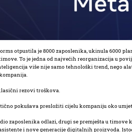
orms otpustila je 8000 zaposlenika, ukinula 6000 pla
timove. To je jedna od najvećih reorganizacija u povi
teligencija više nije samo tehnološki trend, nego ala
 kompanija.
lasični rezovi troškova.
ično pokušava presložiti cijelu kompaniju oko umjetn
dio zaposlenika odlazi, drugi se premješta u timove k
asistente i nove generacije digitalnih proizvoda. Ist