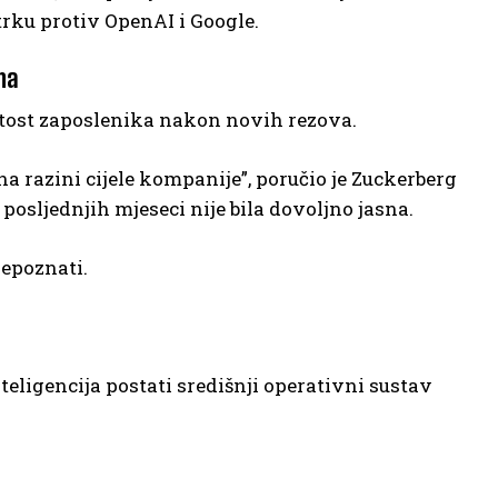
rku protiv OpenAI i Google.
na
utost zaposlenika nakon novih rezova.
a razini cijele kompanije”, poručio je Zuckerberg
osljednjih mjeseci nije bila dovoljno jasna.
repoznati.
eligencija postati središnji operativni sustav