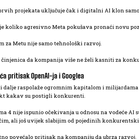
rvih projekata uključuje čak i digitalni AI klon sam
je koliko agresivno Meta pokušava pronaći novu pozi
m za Metu nije samo tehnološki razvoj.
 činjenica da kompanija više ne želi kasniti za konk
ća pritisak OpenAI-ja i Googlea
i dalje raspolaže ogromnim kapitalom i milijardama k
ekt kakav su postigli konkurenti.
a 4 nije ispunio očekivanja u odnosu na vodeće AI s
im, ali još uvijek slabijim od pojedinih konkurentsk
tno povećalo pritisak na kompaniju da ubrza razvoj.