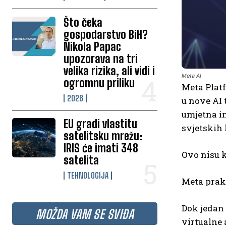
Što čeka
gospodarstvo BiH?
Nikola Papac
upozorava na tri
velika rizika, ali vidi i
Meta AI
ogromnu priliku
Meta Platf
2026
u nove AI 
umjetna in
EU gradi vlastitu
svjetskih
satelitsku mrežu:
IRIS će imati 348
Ovo nisu k
satelita
TEHNOLOGIJA
Meta prakt
Dok jedan 
MOŽDA VAM SE SVIĐA
virtualne 