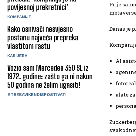
Prije samo
povijesnoj prekretnici’
metaverse
KOMPANIJE
Kako osnivači nesvjesno
Danas je p
postanu najveća prepreka
Kompanija
vlastitom rastu
KARIJERA
AI asis
Vozio sam Mercedes 350 SL iz
agentne
1972. godine: zašto ga ni nakon
fotoreal
50 godina ne želim ugasiti!
alate z
#TREBAVIKENDISPOSTIVATI
persona
Zuckerberg
svakodnevn