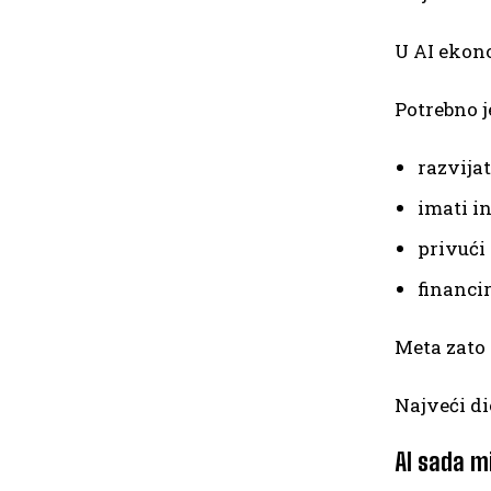
U AI ekono
Potrebno j
razvija
imati in
privući 
financi
Meta zato 
Najveći di
AI sada mi