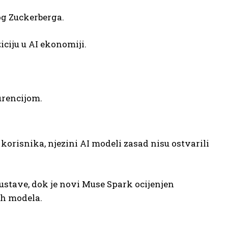
og Zuckerberga.
ciju u AI ekonomiji.
urencijom.
orisnika, njezini AI modeli zasad nisu ostvarili
ustave, dok je novi Muse Spark ocijenjen
ih modela.