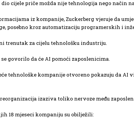
 dio cijele priče možda nije tehnologija nego način n
rmacijama iz kompanije, Zuckerberg vjeruje da umjet
ge, posebno kroz automatizaciju programerskih i inž
čni trenutak za cijelu tehnološku industriju.
se govorilo da će AI pomoći zaposlenicima.
će tehnološke kompanije otvoreno pokazuju da AI vid
reorganizacija izaziva toliko nervoze među zaposlen
jih 18 mjeseci kompaniju su obilježili: