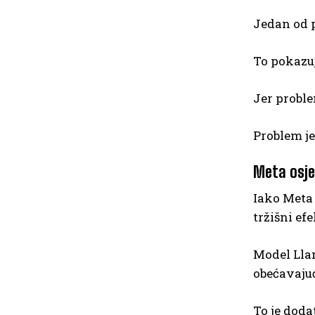
Jedan od p
To pokazu
Jer proble
Problem je
Meta osje
Iako Meta 
tržišni ef
Model Llam
obećavajuć
To je doda