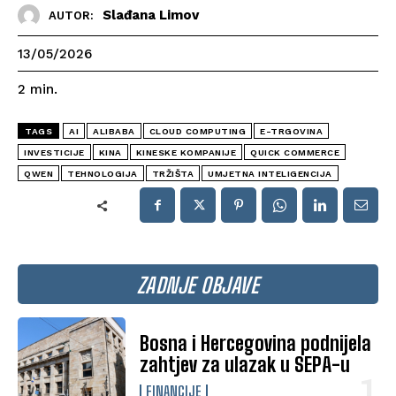
Slađana Limov
AUTOR:
13/05/2026
2
min.
TAGS
AI
ALIBABA
CLOUD COMPUTING
E-TRGOVINA
INVESTICIJE
KINA
KINESKE KOMPANIJE
QUICK COMMERCE
QWEN
TEHNOLOGIJA
TRŽIŠTA
UMJETNA INTELIGENCIJA
ZADNJE OBJAVE
Bosna i Hercegovina podnijela
zahtjev za ulazak u SEPA-u
FINANCIJE