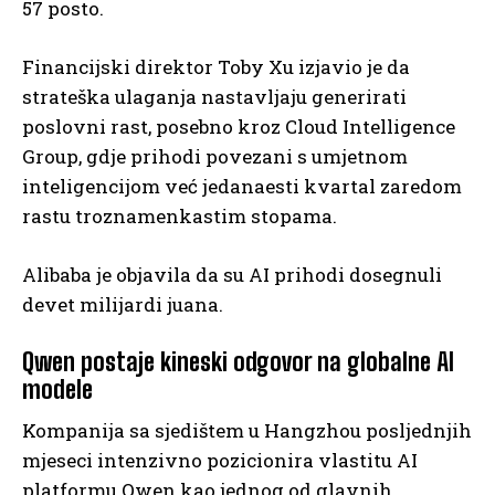
57 posto.
Financijski direktor Toby Xu izjavio je da
strateška ulaganja nastavljaju generirati
poslovni rast, posebno kroz Cloud Intelligence
Group, gdje prihodi povezani s umjetnom
inteligencijom već jedanaesti kvartal zaredom
rastu troznamenkastim stopama.
Alibaba je objavila da su AI prihodi dosegnuli
devet milijardi juana.
Qwen postaje kineski odgovor na globalne AI
modele
Kompanija sa sjedištem u Hangzhou posljednjih
mjeseci intenzivno pozicionira vlastitu AI
platformu Qwen kao jednog od glavnih