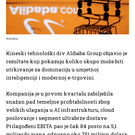
Alibaba
Kineski tehnološki div Alibaba Group objavio je
rezultate koji pokazuju koliko skupo može biti
utrkivanje za dominaciju u umjetnoj
inteligenciji i modernoj e-trgovini.
Kompanija je u prvom kvartalu zabilježila
snažan pad temeljne profitabilnosti zbog
velikih ulaganja u AI infrastrukturu, cloud
poslovanje i segment ultrabrze dostave.
Prilagođeni EBITA pao je čak 84 posto na 5,1
milijardu juana, odnosno oko 751 milijun dolara.