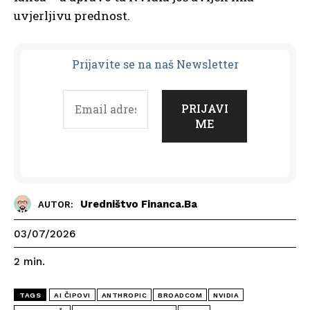
uvjerljivu prednost.
Prijavit
e se na naš Newsletter
Uredništvo Financa.ba
AUTOR:
03/07/2026
2
min.
TAGS
AI ČIPOVI
ANTHROPIC
BROADCOM
NVIDIA