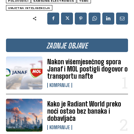
POLUVODIČI
SAMSUNG ELECTRONICS
TSMC
UMJETNA INTELIGENCIJA
ZADNJE OBJAVE
Nakon višemjesečnog spora
Janaf i MOL postigli dogovor o
transportu nafte
KOMPANIJE
Kako je Radiant World preko
noći ostao bez banaka i
dobavljača
KOMPANIJE