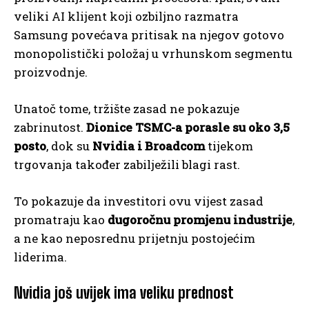
veliki AI klijent koji ozbiljno razmatra
Samsung povećava pritisak na njegov gotovo
monopolistički položaj u vrhunskom segmentu
proizvodnje.
Unatoč tome, tržište zasad ne pokazuje
zabrinutost.
Dionice TSMC-a porasle su oko 3,5
posto
, dok su
Nvidia i Broadcom
tijekom
trgovanja također zabilježili blagi rast.
To pokazuje da investitori ovu vijest zasad
promatraju kao
dugoročnu promjenu industrije
,
a ne kao neposrednu prijetnju postojećim
liderima.
Nvidia još uvijek ima veliku prednost