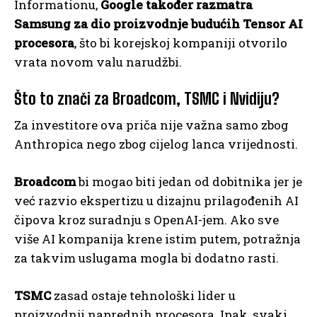
Informationu,
Google također razmatra
Samsung za dio proizvodnje budućih Tensor AI
procesora
, što bi korejskoj kompaniji otvorilo
vrata novom valu narudžbi.
Što to znači za Broadcom, TSMC i Nvidiju?
Za investitore ova priča nije važna samo zbog
Anthropica nego zbog cijelog lanca vrijednosti.
Broadcom
bi mogao biti jedan od dobitnika jer je
već razvio ekspertizu u dizajnu prilagođenih AI
čipova kroz suradnju s OpenAI-jem. Ako sve
više AI kompanija krene istim putem, potražnja
za takvim uslugama mogla bi dodatno rasti.
TSMC
zasad ostaje tehnološki lider u
proizvodnji naprednih procesora. Ipak, svaki