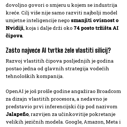
dovoljno govori o smjeru u kojem se industrija
kreće. Cilj više nije samo razviti najbolji model
umjetne inteligencije nego
smanjiti ovisnost o
Nvidiji
, koja i dalje drži oko
74 posto tržišta AI
čipova
.
Zašto najveće AI tvrtke žele vlastiti silicij?
Razvoj vlastitih čipova posljednjih je godina
postao jedna od glavnih strategija vodećih
tehnoloških kompanija.
OpenAI je još prošle godine angažirao Broadcom
za dizajn vlastitih procesora, a nedavno je
predstavio prvi inferencijski čip pod nazivom
Jalapeño
, razvijen za učinkovitije pokretanje
velikih jezičnih modela. Google, Amazon, Meta i