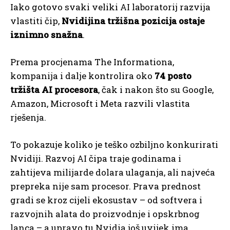
Iako gotovo svaki veliki AI laboratorij razvija
vlastiti čip,
Nvidijina tržišna pozicija ostaje
iznimno snažna
.
Prema procjenama The Informationa,
kompanija i dalje kontrolira oko
74 posto
tržišta AI procesora
, čak i nakon što su Google,
Amazon, Microsoft i Meta razvili vlastita
rješenja.
To pokazuje koliko je teško ozbiljno konkurirati
Nvidiji. Razvoj AI čipa traje godinama i
zahtijeva milijarde dolara ulaganja, ali najveća
prepreka nije sam procesor. Prava prednost
gradi se kroz cijeli ekosustav – od softvera i
razvojnih alata do proizvodnje i opskrbnog
lanca – a upravo tu Nvidia još uvijek ima