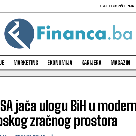
UVJETI KORIŠTENJA
JE
MARKETING
EKONOMIJA
KARIJERA
MAGAZIN
A jača ulogu BiH u moderni
pskog zračnog prostora