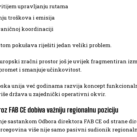
itijem upravljanju rutama
ju troškova i emisija
aničnoj koordinaciji
tom pokušava riješiti jedan veliki problem.
uropski zračni prostor još je uvijek fragmentiran iz
promet i smanjuje učinkovitost.
pska unija već godinama razvija koncept funkcionaln
iše država u zajednički operativni okvir.
oz FAB CE dobiva važniju regionalnu poziciju
nje sastankom Odbora direktora FAB CE od strane d
rcegovina više nije samo pasivni sudionik regionaln