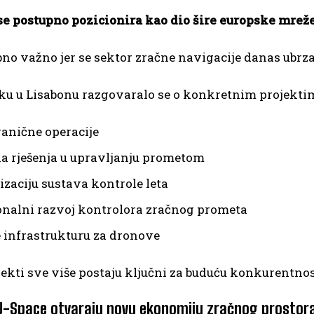
 postupno pozicionira kao dio šire europske mreže
bno važno jer se sektor zračne navigacije danas ubrz
ku u Lisabonu razgovaralo se o konkretnim projekti
anične operacije
na rješenja u upravljanju prometom
zaciju sustava kontrole leta
onalni razvoj kontrolora zračnog prometa
 infrastrukturu za dronove
ekti sve više postaju ključni za buduću konkurentnos
 U-Space otvaraju novu ekonomiju zračnog prostor