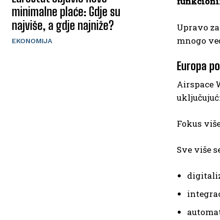
funkcioni
minimalne plaće: Gdje su
najviše, a gdje najniže?
Upravo za
mnogo veći
EKONOMIJA
Europa po
Airspace W
uključujuć
Fokus više
Sve više s
digitali
integra
automat