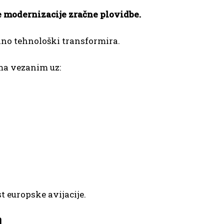
 modernizacije zračne plovidbe.
ano tehnološki transformira.
ma vezanim uz:
t europske avijacije.
a