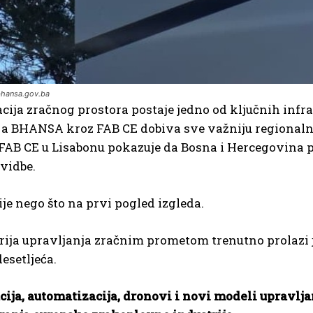
bhansa.gov.ba
ija zračnog prostora postaje jedno od ključnih inf
e, a BHANSA kroz FAB CE dobiva sve važniju regional
FAB CE u Lisabonu pokazuje da Bosna i Hercegovina 
vidbe.
ije nego što na prvi pogled izgleda.
rija upravljanja zračnim prometom trenutno prolazi 
esetljeća.
acija, automatizacija, dronovi i novi modeli upravl