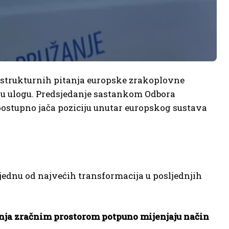
rastrukturnih pitanja europske zrakoplovne
nu ulogu. Predsjedanje sastankom Odbora
postupno jača poziciju unutar europskog sustava
jednu od najvećih transformacija u posljednjih
janja zračnim prostorom potpuno mijenjaju način