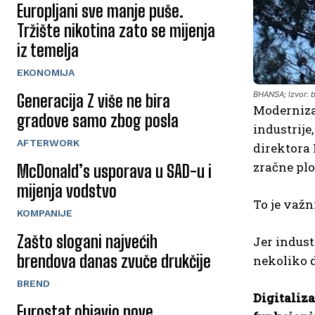
Europljani sve manje puše.
Tržište nikotina zato se mijenja
iz temelja
EKONOMIJA
BHANSA; Izvor: 
Generacija Z više ne bira
Modernizac
gradove samo zbog posla
industrij
AFTERWORK
direktora 
zračne plo
McDonald’s usporava u SAD-u i
mijenja vodstvo
To je važn
KOMPANIJE
Zašto slogani najvećih
Jer indust
brendova danas zvuče drukčije
nekoliko d
BREND
Digitaliz
Eurostat objavio nove