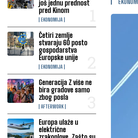
EKONOM
još jednu prednost
pred Kinom
EKONOMIJA
Četiri zemlje
stvaraju 60 posto
gospodarstva
Europske unije
EKONOMIJA
Generacija Z više ne
bira gradove samo
zbog posla
AFTERWORK
Europa ulaže u
električne
zrakoplove. Zašto su