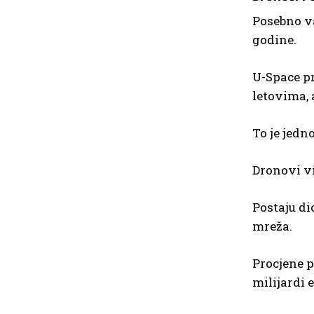
Posebno va
godine.
U-Space pr
letovima, 
To je jedn
Dronovi v
Postaju di
mreža.
Procjene p
milijardi e