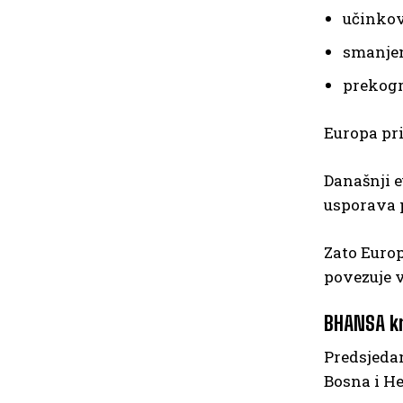
učinkov
smanjen
prekogr
Europa pri
Današnji e
usporava 
Zato Euro
povezuje v
BHANSA kr
Predsjeda
Bosna i He