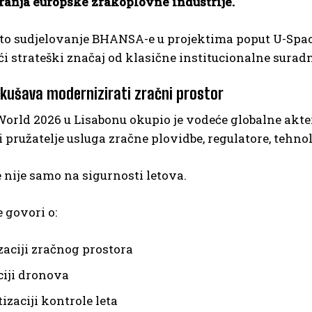
ranja europske zrakoplovne industrije.
to sudjelovanje BHANSA-e u projektima poput U-Space
 strateški značaj od klasične institucionalne suradn
kušava modernizirati zračni prostor
orld 2026 u Lisabonu okupio je vodeće globalne akte
i pružatelje usluga zračne plovidbe, regulatore, tehn
 nije samo na sigurnosti letova.
e govori o:
zaciji zračnog prostora
ciji dronova
izaciji kontrole leta