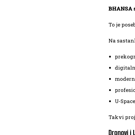
BHANSA se
To je pose
Na sastan
prekogr
digital
moderni
profesi
U-Space
Takvi proj
Dronovi i