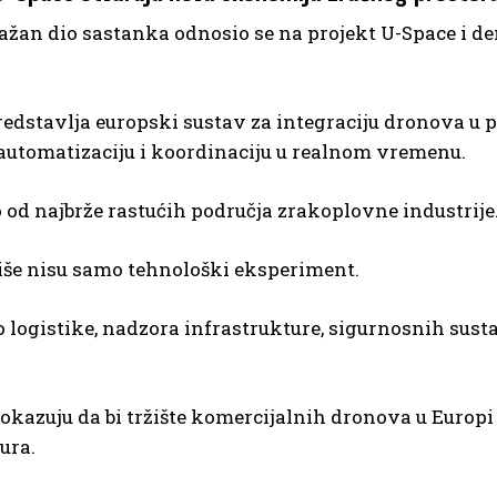
žan dio sastanka odnosio se na projekt U-Space i de
edstavlja europski sustav za integraciju dronova u p
automatizaciju i koordinaciju u realnom vremenu.
o od najbrže rastućih područja zrakoplovne industrije
iše nisu samo tehnološki eksperiment.
o logistike, nadzora infrastrukture, sigurnosnih sust
okazuju da bi tržište komercijalnih dronova u Europi
ura.