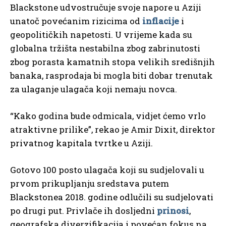
Blackstone udvostručuje svoje napore u Aziji
unatoč povećanim rizicima od
inflacije
i
geopolitičkih napetosti. U vrijeme kada su
globalna tržišta nestabilna zbog zabrinutosti
zbog porasta kamatnih stopa velikih središnjih
banaka, rasprodaja bi mogla biti dobar trenutak
za ulaganje ulagača koji nemaju novca.
“Kako godina bude odmicala, vidjet ćemo vrlo
atraktivne prilike”, rekao je Amir Dixit, direktor
privatnog kapitala tvrtke u Aziji.
Gotovo 100 posto ulagača koji su sudjelovali u
prvom prikupljanju sredstava putem
Blackstonea 2018. godine odlučili su sudjelovati
po drugi put. Privlače ih dosljedni
prinosi
,
geografska diverzifikacija i povećan fokus na