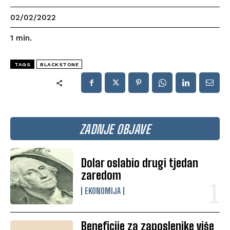
02/02/2022
1
min.
TAGS
BLACKSTONE
ZADNJE OBJAVE
Dolar oslabio drugi tjedan
zaredom
EKONOMIJA
Beneficije za zaposlenike više