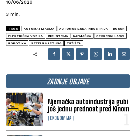
10/06/2026
3
min.
TAGS
AUTOMATIZACIJA
AUTOMOBILSKA INDUSTRIJA
BOSCH
ELEKTRIČNA VOZILA
INDUSTRIJA
NJEMAČKA
OPSKRBNI LANCI
ROBOTIKA
STEFAN HARTUNG
TRŽIŠTA
ZADNJE OBJAVE
Njemačka autoindustrija gubi
još jednu prednost pred Kinom
EKONOMIJA