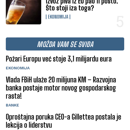
Izvoz piva iz EU pao 11 posto.
Što stoji iza toga?
EKONOMIJA
MOŽDA VAM SE SVIĐA
Požari Europu već stoje 3,1 milijardu eura
EKONOMIJA
Vlada FBiH ulaže 20 milijuna KM – Razvojna
banka postaje motor novog gospodarskog
rasta!
BANKE
Oproštajna poruka CEO-a Gillettea postala je
lekcija o liderstvu