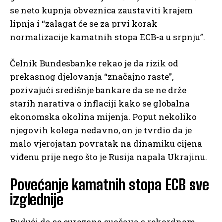
se neto kupnja obveznica zaustaviti krajem
lipnja i “zalagat će se za prvi korak
normalizacije kamatnih stopa ECB-a u srpnju”.
Čelnik Bundesbanke rekao je da rizik od
prekasnog djelovanja “značajno raste”,
pozivajući središnje bankare da se ne drže
starih narativa o inflaciji kako se globalna
ekonomska okolina mijenja. Poput nekoliko
njegovih kolega nedavno, on je tvrdio da je
malo vjerojatan povratak na dinamiku cijena
viđenu prije nego što je Rusija napala Ukrajinu.
Povećanje kamatnih stopa ECB sve
izglednije
Budući da se eurozona suočava s rekordnom