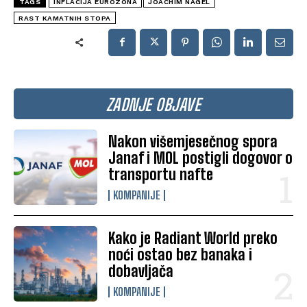
TAGS
INFLACIJA EUROZONA
JOACHIM NAGEL
RAST KAMATNIH STOPA
ZADNJE OBJAVE
Nakon višemjesečnog spora
Janaf i MOL postigli dogovor o
transportu nafte
KOMPANIJE
Kako je Radiant World preko
noći ostao bez banaka i
dobavljača
KOMPANIJE