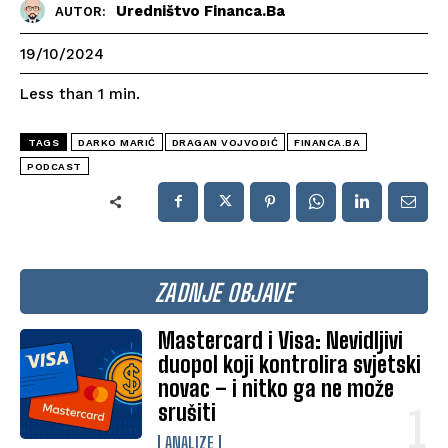
Uredništvo Financa.ba
AUTOR:
19/10/2024
Less than 1
min.
TAGS
DARKO MARIĆ
DRAGAN VOJVODIĆ
FINANCA.BA
PODCAST
ZADNJE OBJAVE
Mastercard i Visa: Nevidljivi
duopol koji kontrolira svjetski
novac – i nitko ga ne može
srušiti
ANALIZE