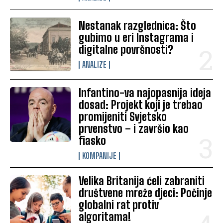
Nestanak razglednica: Što
gubimo u eri Instagrama i
digitalne površnosti?
ANALIZE
Infantino-va najopasnija ideja
dosad: Projekt koji je trebao
promijeniti Svjetsko
prvenstvo – i završio kao
fiasko
KOMPANIJE
Velika Britanija ćeli zabraniti
društvene mreže djeci: Počinje
globalni rat protiv
algoritama!