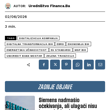
Uredništvo Financa.ba
AUTOR:
02/06/2026
3
min.
TAGS
DIGITALIZACIJA KOMPANIJA
DIGITALNA TRANSFORMACIJA BIH
EBRD
EKONOMIJA BIH
ENERGETSKA UČINKOVITOST
EU STANDARDI
MSP BIH
UNICREDIT BANK MOSTAR
ZELENA TRANZICIJA
ZADNJE OBJAVE
Siemens nadmašio
očekivanja, ali ulagači nisu