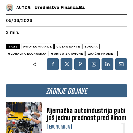
Uredništvo Financa.ba
AUTOR:
05/06/2026
2
min.
TAGS
AVIO-KOMPANIJE
CIJENA NAFTE
EUROPA
GLOBALNA EKONOMIJA
GORIVO ZA AVIONE
ZRAČNI PROMET
ZADNJE OBJAVE
Njemačka autoindustrija gubi
još jednu prednost pred Kinom
EKONOMIJA