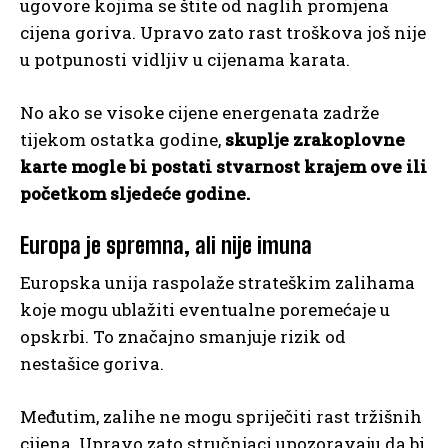
ugovore kojima se štite od naglih promjena
cijena goriva. Upravo zato rast troškova još nije
u potpunosti vidljiv u cijenama karata.
No ako se visoke cijene energenata zadrže
tijekom ostatka godine,
skuplje zrakoplovne
karte mogle bi postati stvarnost krajem ove ili
početkom sljedeće godine.
Europa je spremna, ali nije imuna
Europska unija raspolaže strateškim zalihama
koje mogu ublažiti eventualne poremećaje u
opskrbi. To značajno smanjuje rizik od
nestašice goriva.
Međutim, zalihe ne mogu spriječiti rast tržišnih
cijena. Upravo zato stručnjaci upozoravaju da bi