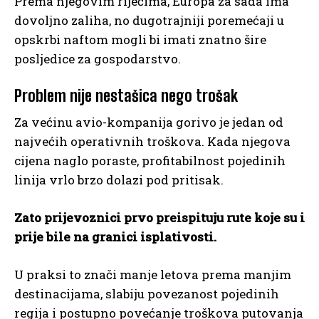
Prema njegovim riječima, Europa za sada ima
dovoljno zaliha, no dugotrajniji poremećaji u
opskrbi naftom mogli bi imati znatno šire
posljedice za gospodarstvo.
Problem nije nestašica nego trošak
Za većinu avio-kompanija gorivo je jedan od
najvećih operativnih troškova. Kada njegova
cijena naglo poraste, profitabilnost pojedinih
linija vrlo brzo dolazi pod pritisak.
Zato prijevoznici prvo preispituju rute koje su i
prije bile na granici isplativosti.
U praksi to znači manje letova prema manjim
destinacijama, slabiju povezanost pojedinih
regija i postupno povećanje troškova putovanja