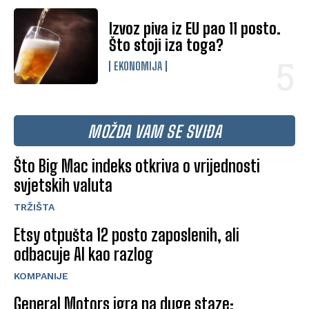
Izvoz piva iz EU pao 11 posto.
Što stoji iza toga?
EKONOMIJA
MOŽDA VAM SE SVIĐA
Što Big Mac indeks otkriva o vrijednosti
svjetskih valuta
TRŽIŠTA
Etsy otpušta 12 posto zaposlenih, ali
odbacuje AI kao razlog
KOMPANIJE
General Motors igra na duge staze: