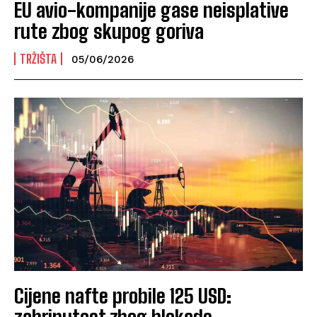
EU avio-kompanije gase neisplative
rute zbog skupog goriva
TRŽIŠTA
05/06/2026
Cijene nafte probile 125 USD:
zabrinutost zbog blokade