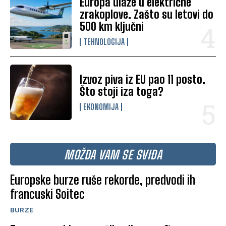
Europa ulaže u električne
zrakoplove. Zašto su letovi do
500 km ključni
TEHNOLOGIJA
Izvoz piva iz EU pao 11 posto.
Što stoji iza toga?
EKONOMIJA
MOŽDA VAM SE SVIĐA
Europske burze ruše rekorde, predvodi ih
francuski Soitec
BURZE