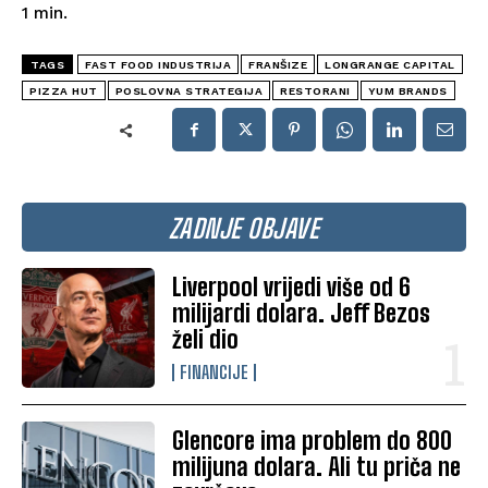
1
min.
TAGS
FAST FOOD INDUSTRIJA
FRANŠIZE
LONGRANGE CAPITAL
PIZZA HUT
POSLOVNA STRATEGIJA
RESTORANI
YUM BRANDS
ZADNJE OBJAVE
Liverpool vrijedi više od 6
milijardi dolara. Jeff Bezos
želi dio
FINANCIJE
Glencore ima problem do 800
milijuna dolara. Ali tu priča ne