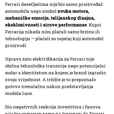
Ferrari desetljećima nije bio samo proizvođač
automobila nego simbol
zvuka motora,
mehaničke emocije, talijanskog dizajna,
ekskluzivnosti i sirove performanse
. Kupci
Ferrarija nikada nisu plaćali samo brzinu ili
tehnologiju — plaćali su osjećaj koji automobil
proizvodi.
Upravo zato elektrifikacija za Ferrari nije
obična tehnološka tranzicija nego potencijalni
sudar s identitetom na kojem je brand izgradio
svoju vrijednost. A tržište je to prepoznalo
gotovo trenutačno nakon predstavljanja
modela Luce.
Dio negativnih reakcija investitora i fanova
nije bio usmjeren samo na činjenicu da Ferrari