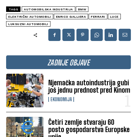
TAGS
AUTOMOBILSKA INDUSTRIJA
BMW
ELEKTRIČNI AUTOMOBILI
ENRICO GALLIERA
FERRARI
LUCE
LUKSUZNI AUTOMOBILI
ZADNJE OBJAVE
Njemačka autoindustrija gubi
još jednu prednost pred Kinom
EKONOMIJA
Četiri zemlje stvaraju 60
posto gospodarstva Europske
unije