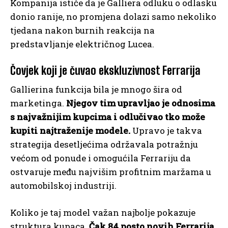
Kompanija ističe da je Galliera odluku o odlasku
donio ranije, no promjena dolazi samo nekoliko
tjedana nakon burnih reakcija na
predstavljanje električnog Lucea.
Čovjek koji je čuvao ekskluzivnost Ferrarija
Gallierina funkcija bila je mnogo šira od
marketinga.
Njegov tim upravljao je odnosima
s najvažnijim kupcima i odlučivao tko može
kupiti najtraženije modele.
Upravo je takva
strategija desetljećima održavala potražnju
većom od ponude i omogućila Ferrariju da
ostvaruje među najvišim profitnim maržama u
automobilskoj industriji.
Koliko je taj model važan najbolje pokazuje
struktura kupaca.
Čak 84 posto novih Ferrarija