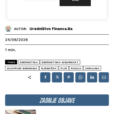
Uredništvo Financa.ba
AUTOR:
24/06/2026
1
min.
TAGS
ENERGETIKA
ENERGETSKA SIGURNOST
GAZPROM GERMANIA
NJEMAČKA
PLIN
RUSIJA
UKRAJINA
ZADNJE OBJAVE