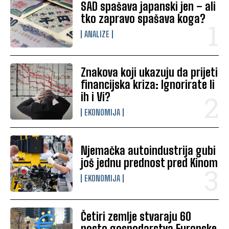
SAD spašava japanski jen – ali
tko zapravo spašava koga?
ANALIZE
Znakova koji ukazuju da prijeti
financijska kriza: Ignorirate li
ih i Vi?
EKONOMIJA
Njemačka autoindustrija gubi
još jednu prednost pred Kinom
EKONOMIJA
Četiri zemlje stvaraju 60
posto gospodarstva Europske