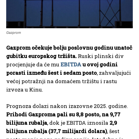
Gazprom
Gazprom očekuje bolju poslovnu godinu unatoč
gubitku europskog tržišta.
Ruski plinski div
procjenjuje da će mu
EBITDA
u ovoj godini
porasti između šest i sedam posto
, zahvaljujući
većoj potražnji na domaćem tržištu i rastu
izvoza u Kinu.
Prognoza dolazi nakon izazovne 2025. godine.
Prihodi Gazproma pali su 8,8 posto, na 9,77
bilijuna rubalja
, dok je EBITDA iznosila
2,9
bilijuna rubalja (37,7 milijardi dolara)
, šest