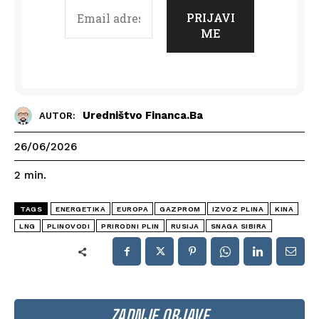
Uredništvo Financa.ba
AUTOR:
26/06/2026
2
min.
TAGS
ENERGETIKA
EUROPA
GAZPROM
IZVOZ PLINA
KINA
LNG
PLINOVODI
PRIRODNI PLIN
RUSIJA
SNAGA SIBIRA
ZADNJE OBJAVE