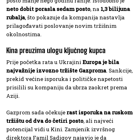
posto manje nego godinu ranije. Istodobno je
neto dobit porasla sedam posto
, na
1,3 bilijuna
rubalja
, što pokazuje da kompanija nastavlja
prilagođavati poslovanje novim tržišnim
okolnostima.
Kina preuzima ulogu ključnog kupca
Prije početka rata u Ukrajini
Europa je bila
najvažnije izvozno tržište Gazproma
. Sankcije,
prekid većine isporuka i političke napetosti
prisilili su kompaniju da ubrza zaokret prema
Aziji.
Gazprom sada očekuje
rast isporuka na ruskom
tržištu od dva do četiri posto
, ali najveći
potencijal vidi u Kini. Zamjenik izvršnog
direktora Famil Sadigov najavio je da