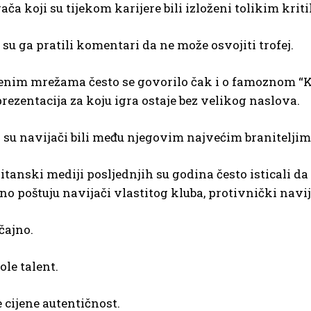
rača koji su tijekom karijere bili izloženi tolikim kri
u ga pratili komentari da ne može osvojiti trofej.
enim mrežama često se govorilo čak i o famoznom “Ka
eprezentacija za koju igra ostaje bez velikog naslova.
su navijači bili među njegovim najvećim braniteljim
itanski mediji posljednjih su godina često isticali d
o poštuju navijači vlastitog kluba, protivnički navija
čajno.
ole talent.
e cijene autentičnost.