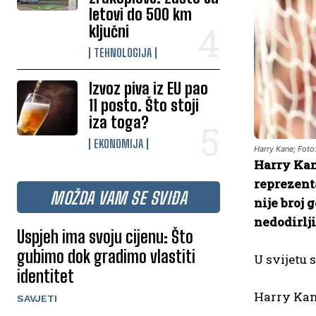
letovi do 500 km
ključni
TEHNOLOGIJA
Izvoz piva iz EU pao
11 posto. Što stoji
iza toga?
EKONOMIJA
Harry Kane; Fot
Harry Kane
reprezenta
MOŽDA VAM SE SVIĐA
nije broj 
nedodirlji
Uspjeh ima svoju cijenu: Što
gubimo dok gradimo vlastiti
U svijetu 
identitet
Harry Kane
SAVJETI