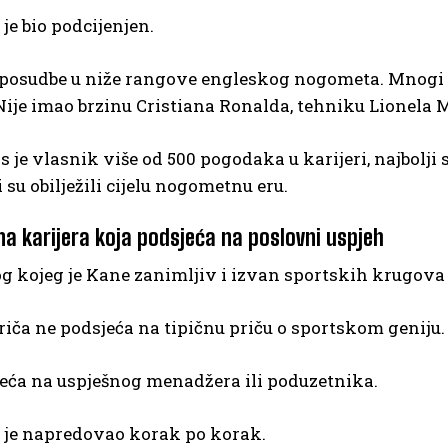
e bio podcijenjen.
a posudbe u niže rangove engleskog nogometa. Mnogi 
ije imao brzinu Cristiana Ronalda, tehniku Lionela M
s je vlasnik više od 500 pogodaka u karijeri, najbolji
 su obilježili cijelu nogometnu eru.
 karijera koja podsjeća na poslovni uspjeh
g kojeg je Kane zanimljiv i izvan sportskih krugova le
iča ne podsjeća na tipičnu priču o sportskom geniju.
eća na uspješnog menadžera ili poduzetnika.
je napredovao korak po korak.