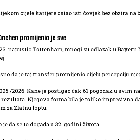
tijekom cijele karijere ostao isti čovjek bez obzira na
nchen promijenio je sve
023. napustio Tottenham, mnogi su odlazak u Bayern 
ej.
asno da je taj transfer promijenio cijelu percepciju nje
025./2026. Kane je postigao čak 61 pogodak u svim na
rezultata. Njegova forma bila je toliko impresivna d
m za Zlatnu loptu.
 je da se to događa u 32. godini života.