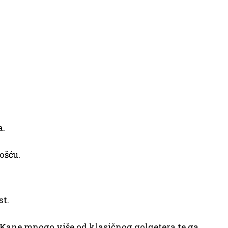
a.
ošću.
st.
e Kane mnogo više od klasičnog golgetera te ga