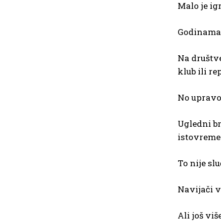
Malo je ig
Godinama s
Na društv
klub ili r
No upravo 
Ugledni br
istovremen
To nije slu
Navijači v
Ali još viš