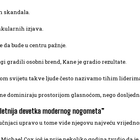
h skandala.
kularnih izjava.
e da bude u centru pažnje.
gi gradili osobni brend, Kane je gradio rezultate.
om svijetu takve ljude često nazivamo tihim liderim
 ne dominiraju prostorijom glasnoćom, nego dosljedn
letnija devetka modernog nogometa”
čnjaci upravo u tome vide njegovu najveću vrijedno
 Michael Cox još je prije nekoliko godina tvrdio da j