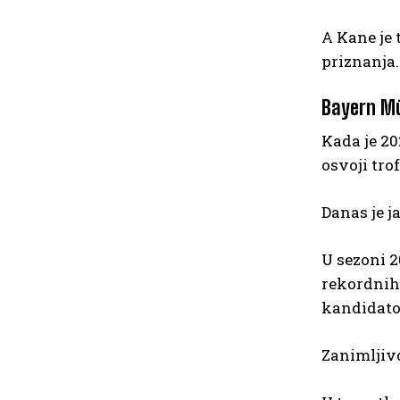
A Kane je 
priznanja.
Bayern Mü
Kada je 2
osvoji trof
Danas je j
U sezoni 2
rekordnih 
kandidato
Zanimljivo