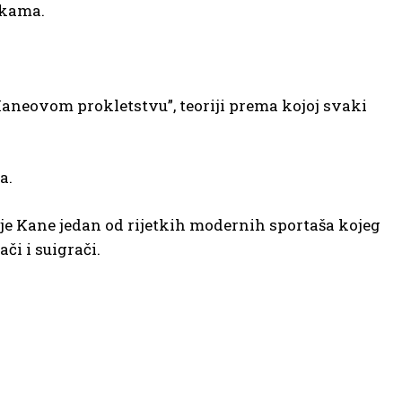
tikama.
neovom prokletstvu”, teoriji prema kojoj svaki
a.
a je Kane jedan od rijetkih modernih sportaša kojeg
či i suigrači.