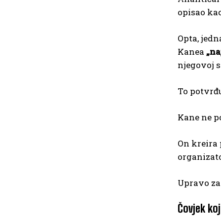
opisao kao
Opta, jedn
Kanea
„na
njegovoj s
To potvrđu
Kane ne p
On kreira 
organizato
Upravo za
Čovjek koj