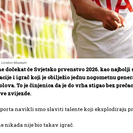
o: London Museum
 dočekat će Svjetsko prvenstvo 2026. kao najbolji s
cije i igrač koji je obilježio jednu nogometnu genera
golova. To je činjenica da je do vrha stigao bez preč
ve zvijezde.
sporta navikli smo slaviti talente koji eksplodiraju p
 nikada nije bio takav igrač.