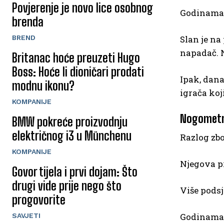
Povjerenje je novo lice osobnog
Godinama j
brenda
Slan je n
BREND
napadač. N
Britanac hoće preuzeti Hugo
Boss: Hoće li dioničari prodati
Ipak, dana
modnu ikonu?
igrača koji
KOMPANIJE
Nogometna
BMW pokreće proizvodnju
električnog i3 u Münchenu
Razlog zbo
KOMPANIJE
Njegova pr
Govor tijela i prvi dojam: Što
drugi vide prije nego što
Više podsj
progovorite
Godinama 
SAVJETI