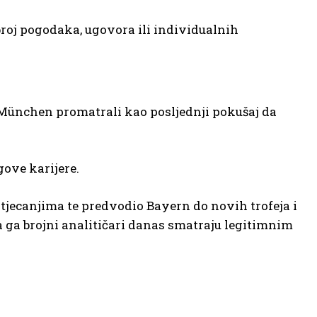
 broj pogodaka, ugovora ili individualnih
München promatrali kao posljednji pokušaj da
gove karijere.
tjecanjima te predvodio Bayern do novih trofeja i
a ga brojni analitičari danas smatraju legitimnim