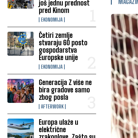
MAGAZI
još jednu prednost
pred Kinom
EKONOMIJA
Četiri zemlje
stvaraju 60 posto
gospodarstva
Europske unije
EKONOMIJA
Generacija Z više ne
bira gradove samo
zbog posla
AFTERWORK
Europa ulaže u
električne
zrakoplove. Zašto su