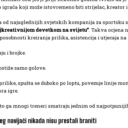
 igrača koji može istovremeno biti strijelac, kreator
a od najuglednijih svjetskih kompanija za sportsku stat
jkreativnijom devetkom na svijetu”
. Takva ocjena n
posobnosti kreiranja prilika, asistencija i utjecaja na
ju i brojke.
ostiže samo golove.
prilike, spušta se duboko po loptu, povezuje linije m
ra igre.
to ga mnogi treneri smatraju jednim od najpotpuni
eg navijači nikada nisu prestali braniti