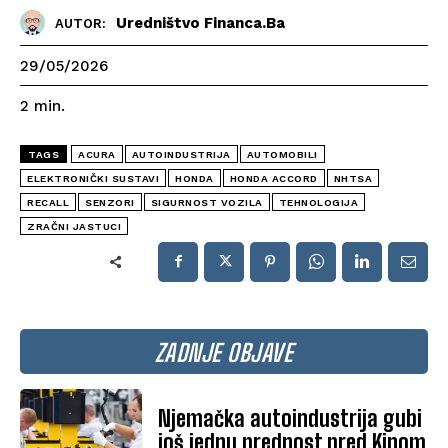
Uredništvo Financa.ba
AUTOR:
29/05/2026
2
min.
TAGS
ACURA
AUTOINDUSTRIJA
AUTOMOBILI
ELEKTRONIČKI SUSTAVI
HONDA
HONDA ACCORD
NHTSA
RECALL
SENZORI
SIGURNOST VOZILA
TEHNOLOGIJA
ZRAČNI JASTUCI
ZADNJE OBJAVE
Njemačka autoindustrija gubi
još jednu prednost pred Kinom