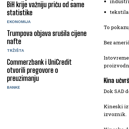
industr
BiH krije važniju priču od same
statistike
tekstil
EKONOMIJA
To pokazuj
Trumpova objava srušila cijene
nafte
Bez američ
TRŽIŠTA
Istovreme
Commerzbank i UniCredit
proizvodn
otvorili pregovore o
preuzimanju
Kina učvr
BANKE
Dok SAD do
Kineski iz
izvoznik.