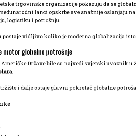
etske trgovinske organizacije pokazuju da se globalna
e međunarodni lanci opskrbe sve snažnije oslanjaju n
u, logistiku i potrošnju.
u postaje vidljivo koliko je moderna globalizacija is
e motor globalne potrošnje
 Američke Države bile su najveći svjetski uvoznik u
olara
.
ržište i dalje ostaje glavni pokretač globalne potroš
nike
a