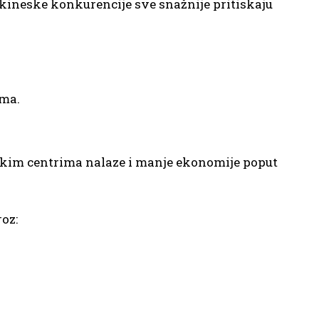
t kineske konkurencije sve snažnije pritiskaju
ima.
skim centrima nalaze i manje ekonomije poput
oz: