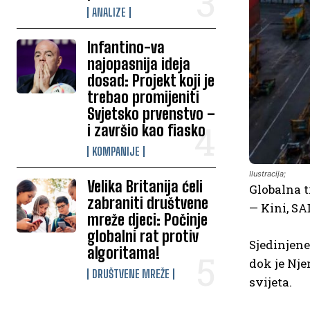
ANALIZE
Infantino-va
najopasnija ideja
dosad: Projekt koji je
trebao promijeniti
Svjetsko prvenstvo –
i završio kao fiasko
KOMPANIJE
Ilustracija;
Velika Britanija ćeli
Globalna t
zabraniti društvene
— Kini, SA
mreže djeci: Počinje
globalni rat protiv
Sjedinjene
algoritama!
dok je Nje
DRUŠTVENE MREŽE
svijeta.