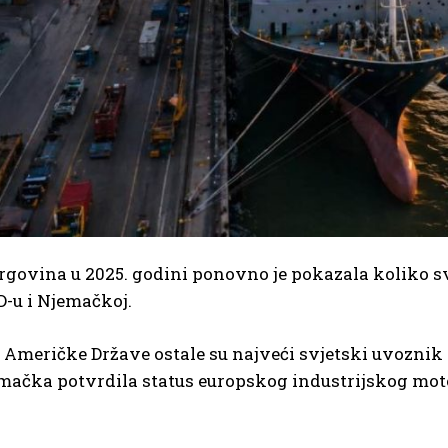
rgovina u 2025. godini ponovno je pokazala koliko sv
D-u i Njemačkoj.
 Američke Države ostale su najveći svjetski uvoznik r
mačka potvrdila status europskog industrijskog moto