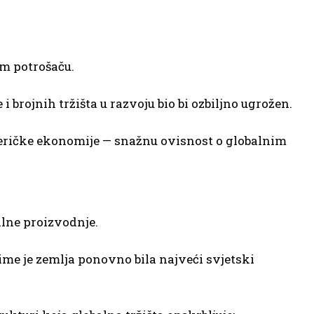
om potrošaču.
 brojnih tržišta u razvoju bio bi ozbiljno ugrožen.
eričke ekonomije — snažnu ovisnost o globalnim
alne proizvodnje.
čime je zemlja ponovno bila najveći svjetski