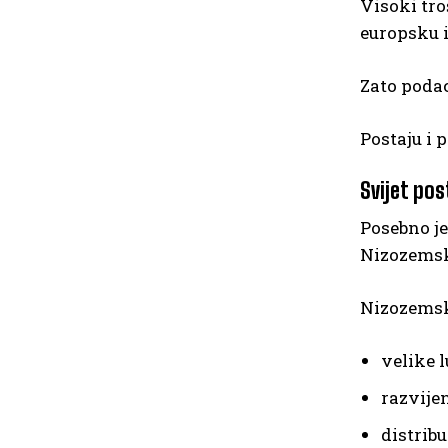
Visoki tro
europsku i
Zato podac
Postaju i
Svijet pos
Posebno j
Nizozemsk
Nizozemska
velike 
razvije
distribu