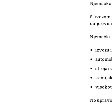
Njemačka j
S uvozom
dalje ovis
Njemački m
izvozu 
automob
strojar
kemijsk
visokot
No upravo