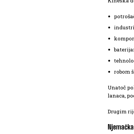
Kineska do
potroš
industr
kompo
baterij
tehnol
robom š
Unatoč pok
lanaca, p
Drugim rij
Njemačka 