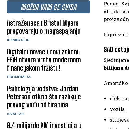
Podaci Svj
MOŽDA VAM SE SVIĐA
ali i da s
proizvodnj
AstraZeneca i Bristol Myers
pregovaraju o megaspajanju
I upravo t
KOMPANIJE
SAD ostaj
Digitalni novac i novi zakoni:
FBiH otvara vrata modernom
Sjedinjene
financijskom tržištu!
bilijuna d
EKONOMIJA
Američko t
Psihologija vodstva: Jordan
Peterson otkrio što razlikuje
elektro
pravog vođu od tiranina
vozila
ANALIZE
strojev
9,4 milijarde KM investicija u