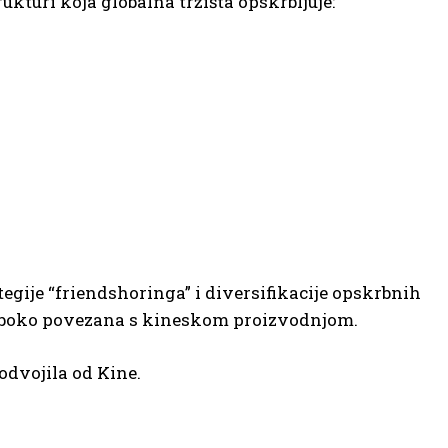
kturi koja globalna tržišta opskrbljuje:
gije “friendshoringa” i diversifikacije opskrbnih
 duboko povezana s kineskom proizvodnjom.
 odvojila od Kine.