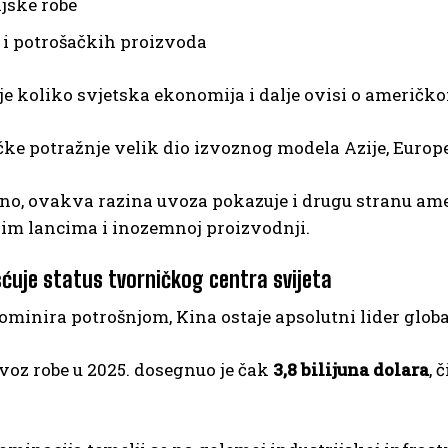
ijske robe
a i potrošačkih proizvoda
e koliko svjetska ekonomija i dalje ovisi o američk
ke potražnje velik dio izvoznog modela Azije, Europe i
no, ovakva razina uvoza pokazuje i drugu stranu am
im lancima i inozemnoj proizvodnji.
šćuje status tvorničkog centra svijeta
minira potrošnjom, Kina ostaje apsolutni lider glob
voz robe u 2025. dosegnuo je čak
3,8 bilijuna dolara
, 