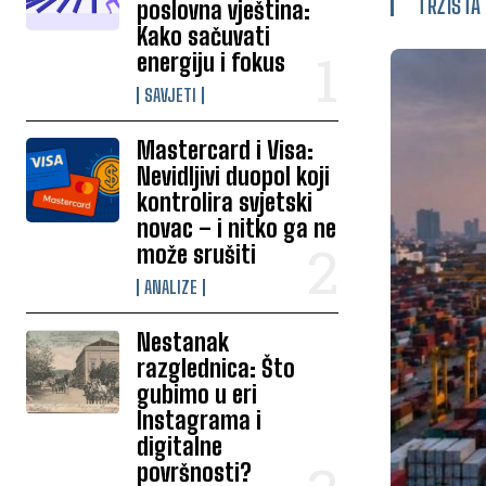
TRŽIŠTA
poslovna vještina:
Kako sačuvati
energiju i fokus
SAVJETI
Mastercard i Visa:
Nevidljivi duopol koji
kontrolira svjetski
novac – i nitko ga ne
može srušiti
ANALIZE
Nestanak
razglednica: Što
gubimo u eri
Instagrama i
digitalne
površnosti?