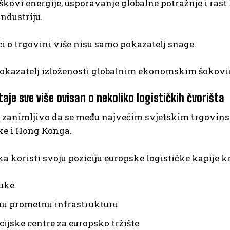
škovi energije, usporavanje globalne potražnje i ras
ndustriju.
i o trgovini više nisu samo pokazatelj snage.
 pokazatelj izloženosti globalnim ekonomskim šokov
taje sve više ovisan o nekoliko logističkih čvorišta
e zanimljivo da se među najvećim svjetskim trgovin
e i Hong Konga.
 koristi svoju poziciju europske logističke kapije kr
luke
nu prometnu infrastrukturu
cijske centre za europsko tržište