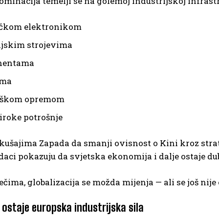
minacija temelji se na golemoj industrijskoj infrastru
ačkom elektronikom
ijskim strojevima
nentama
ama
oškom opremom
iroke potrošnje
ušajima Zapada da smanji ovisnost o Kini kroz strate
odaci pokazuju da svjetska ekonomija i dalje ostaje
ečima, globalizacija se možda mijenja — ali se još nije
ostaje europska industrijska sila