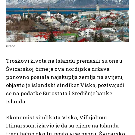
Island
Troškovi života na Islandu premašili su one u
Švicarskoj, čime je ova nordijska država
ponovno postala najskuplja zemlja na svijetu,
objavio je islandski sindikat Viska, pozivajući
se na podatke Eurostata i Središnje banke
Islanda.
Ekonomist sindikata Viska, Vilhjalmur
Himarsson, izjavio je da su cijene na Islandu
trenutačno oko tri posto više nego u Švicarskoj.