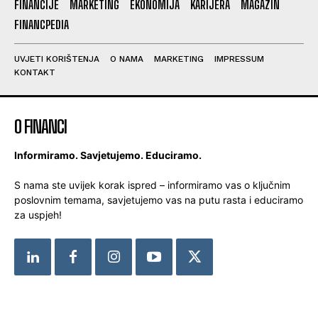
FINANCIJE
MARKETING
EKONOMIJA
KARIJERA
MAGAZIN
FINANCPEDIA
UVJETI KORIŠTENJA
O NAMA
MARKETING
IMPRESSUM
KONTAKT
O FINANCI
Informiramo. Savjetujemo. Educiramo.
S nama ste uvijek korak ispred – informiramo vas o ključnim
poslovnim temama, savjetujemo vas na putu rasta i educiramo
za uspjeh!