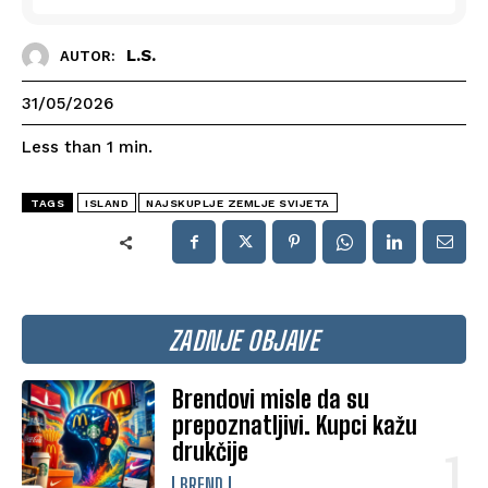
L.S.
AUTOR:
31/05/2026
Less than 1
min.
TAGS
ISLAND
NAJSKUPLJE ZEMLJE SVIJETA
ZADNJE OBJAVE
Brendovi misle da su
prepoznatljivi. Kupci kažu
drukčije
BREND