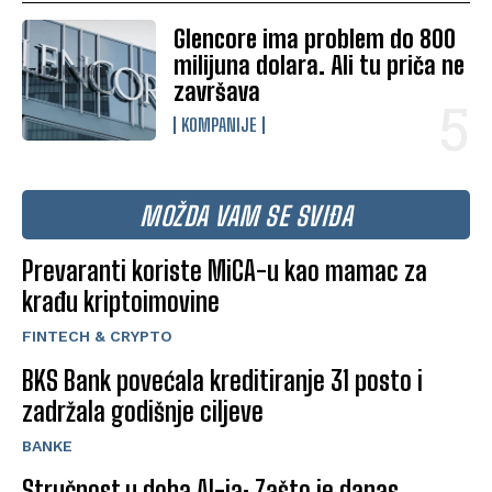
Glencore ima problem do 800
milijuna dolara. Ali tu priča ne
završava
KOMPANIJE
MOŽDA VAM SE SVIĐA
Prevaranti koriste MiCA-u kao mamac za
krađu kriptoimovine
FINTECH & CRYPTO
BKS Bank povećala kreditiranje 31 posto i
zadržala godišnje ciljeve
BANKE
Stručnost u doba AI-ja: Zašto je danas