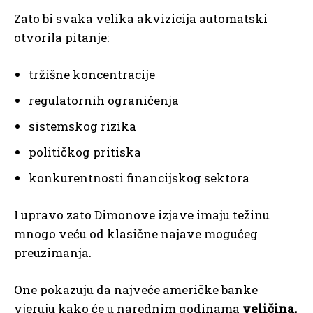
Zato bi svaka velika akvizicija automatski
otvorila pitanje:
tržišne koncentracije
regulatornih ograničenja
sistemskog rizika
političkog pritiska
konkurentnosti financijskog sektora
I upravo zato Dimonove izjave imaju težinu
mnogo veću od klasične najave mogućeg
preuzimanja.
One pokazuju da najveće američke banke
vjeruju kako će u narednim godinama
veličina,