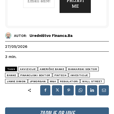
Uredništvo Financa.ba
AUTOR:
27/05/2026
3
min.
TAGS
AKVIZICIJE
AMERIČKE BANKE
BANKARSKI SEKTOR
BANKE
FINANCIJSKI SEKTOR
FINTECH
INVESTICIJE
JAMIE DIMON
JPMORGAN
M&A
REGULATORI
WALL STREET
ZADNJE OBJAVE