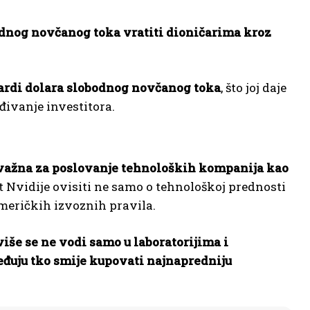
odnog novčanog toka vratiti dioničarima kroz
jardi dolara slobodnog novčanog toka
, što joj daje
đivanje investitora.
 važna za poslovanje tehnoloških kompanija kao
st Nvidije ovisiti ne samo o tehnološkoj prednosti
američkih izvoznih pravila.
više se ne vodi samo u laboratorijima i
eđuju tko smije kupovati najnapredniju