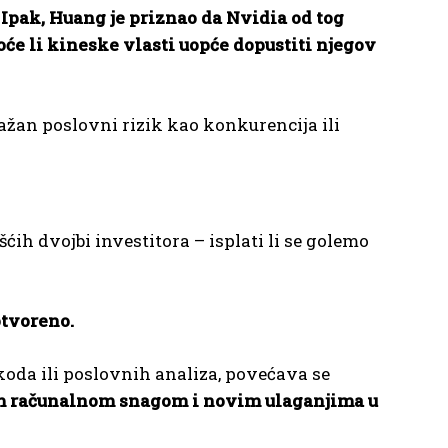
.
Ipak, Huang je priznao da Nvidia od tog
hoće li kineske vlasti uopće dopustiti njegov
ažan poslovni rizik kao konkurencija ili
ih dvojbi investitora – isplati li se golemo
otvoreno.
oda ili poslovnih analiza, povećava se
om računalnom snagom i novim ulaganjima u