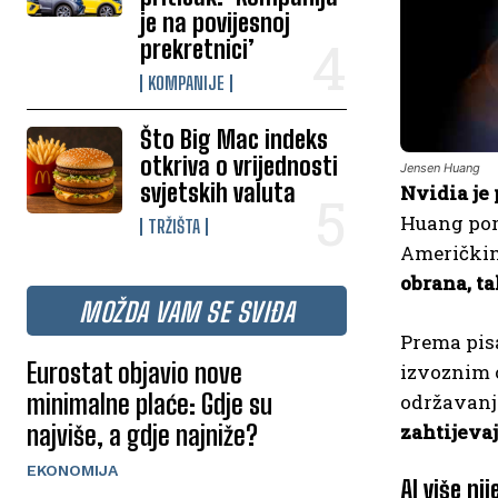
je na povijesnoj
prekretnici’
KOMPANIJE
Što Big Mac indeks
otkriva o vrijednosti
Jensen Huang
svjetskih valuta
Nvidia je
Huang poru
TRŽIŠTA
Američki
obrana, ta
MOŽDA VAM SE SVIĐA
Prema pis
Eurostat objavio nove
izvoznim o
minimalne plaće: Gdje su
održavanja
najviše, a gdje najniže?
zahtijeva
EKONOMIJA
AI više ni