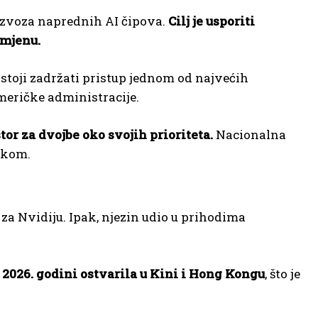
izvoza naprednih AI čipova.
Cilj je usporiti
imjenu.
nastoji zadržati pristup jednom od najvećih
američke administracije.
or za dvojbe oko svojih prioriteta.
Nacionalna
ikom.
 za Nvidiju. Ipak, njezin udio u prihodima
 2026. godini ostvarila u Kini i Hong Kongu
, što je