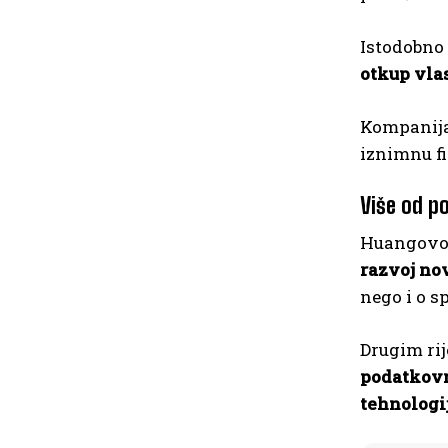
Istodobno
otkup vlas
Kompanija 
iznimnu fi
Više od p
Huangovo 
razvoj no
nego i o s
Drugim ri
podatkovn
tehnologij