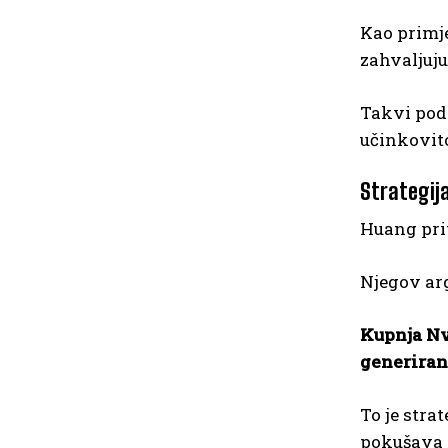
Kao primje
zahvaljuju
Takvi poda
učinkovito
Strategija
Huang prit
Njegov arg
Kupnja Nv
generiranj
To je str
pokušava 