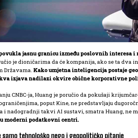
 povukla jasnu granicu između poslovnih interesa i 
čio je dioničarima da će kompanija, ako se ta dva in
m Državama.
Kako umjetna inteligencija postaje geo
kva izjava nadilazi okvire obične korporativne pol
anju CNBC-ja, Huang je poručio da pokušaji krijumča
graničenjima, poput Kine, ne predstavljaju dugoročno
 i nadogradnji takvi AI sustavi, smatra Huang, ne m
ju moderni podatkovni centri.
je samo tehnološko nego i geopolitičko pitanje