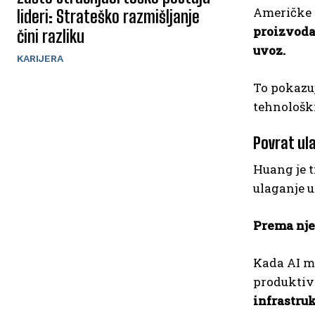
Američke v
lideri: Strateško razmišljanje
proizvoda 
čini razliku
uvoz.
KARIJERA
To pokazuj
tehnološki
Povrat ula
Huang je t
ulaganje u
Prema nje
Kada AI mo
produktiv
infrastruk