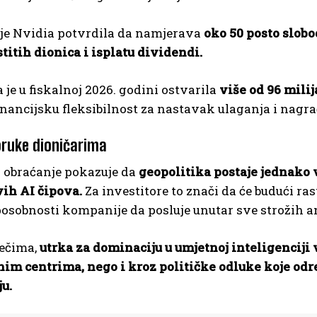
 je Nvidia potvrdila da namjerava
oko 50 posto slob
titih dionica i isplatu dividendi.
je u fiskalnoj 2026. godini ostvarila
više od 96 mili
nancijsku fleksibilnost za nastavak ulaganja i nagra
oruke dioničarima
obraćanje pokazuje da
geopolitika postaje jednako
vih AI čipova.
Za investitore to znači da će budući ra
posobnosti kompanije da posluje unutar sve strožih 
ječima,
utrka za dominaciju u umjetnoj inteligenciji 
im centrima, nego i kroz političke odluke koje odr
u.