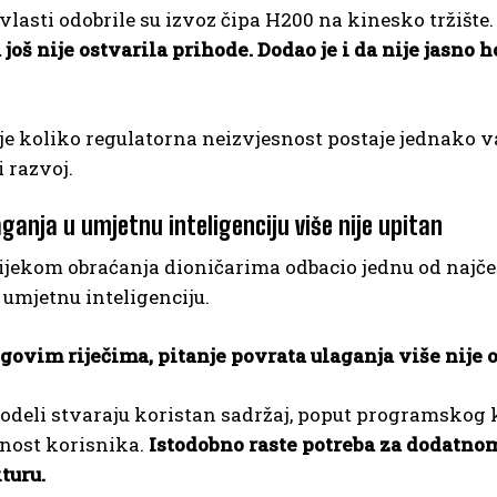
lasti odobrile su izvoz čipa H200 na kinesko tržište
još nije ostvarila prihode. Dodao je i da nije jasno 
e koliko regulatorna neizvjesnost postaje jednako v
 razvoj.
ganja u umjetnu inteligenciju više nije upitan
ijekom obraćanja dioničarima odbacio jednu od najčešć
 umjetnu inteligenciju.
govim riječima, pitanje povrata ulaganja više nije 
deli stvaraju koristan sadržaj, poput programskog k
nost korisnika.
Istodobno raste potreba za dodatn
turu.