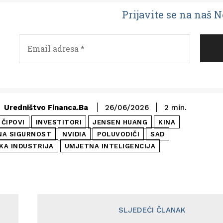
Prijavit
e se na naš 
Uredništvo Financa.ba
26/06/2026
2
min.
 ČIPOVI
INVESTITORI
JENSEN HUANG
KINA
NA SIGURNOST
NVIDIA
POLUVODIČI
SAD
KA INDUSTRIJA
UMJETNA INTELIGENCIJA
SLJEDEĆI ČLANAK