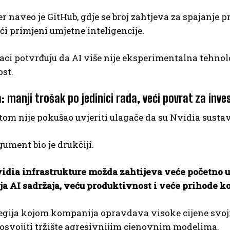
r naveo je GitHub, gdje se broj zahtjeva za spajanj
ći primjeni umjetne inteligencije.
ci potvrđuju da AI više nije eksperimentalna tehnol
st.
: manji trošak po jedinici rada, veći povrat za inve
om nije pokušao uvjeriti ulagače da su Nvidia sustavi 
ument bio je drukčiji.
idia infrastrukture možda zahtijeva veće početno u
a AI sadržaja, veću produktivnost i veće prihode k
ategija kojom kompanija opravdava visoke cijene svo
osvojiti tržište agresivnijim cjenovnim modelima.