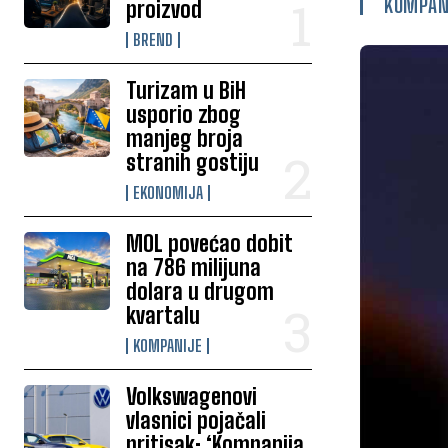
KOMPAN
proizvod
BREND
Turizam u BiH
usporio zbog
manjeg broja
stranih gostiju
EKONOMIJA
MOL povećao dobit
na 786 milijuna
dolara u drugom
kvartalu
KOMPANIJE
Volkswagenovi
vlasnici pojačali
pritisak: ‘Kompanija