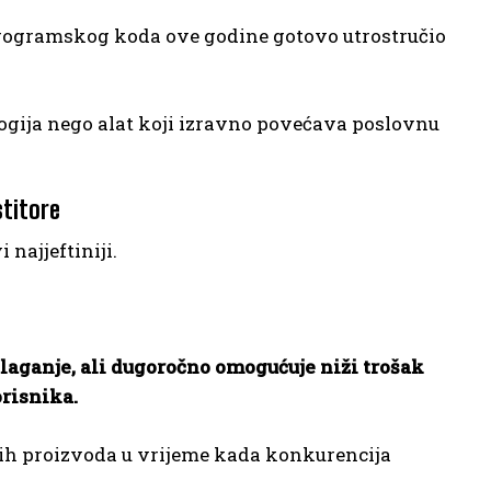
e programskog koda ove godine gotovo utrostručio
ogija nego alat koji izravno povećava poslovnu
stitore
najjeftiniji.
laganje, ali dugoročno omogućuje niži trošak
orisnika.
jih proizvoda u vrijeme kada konkurencija