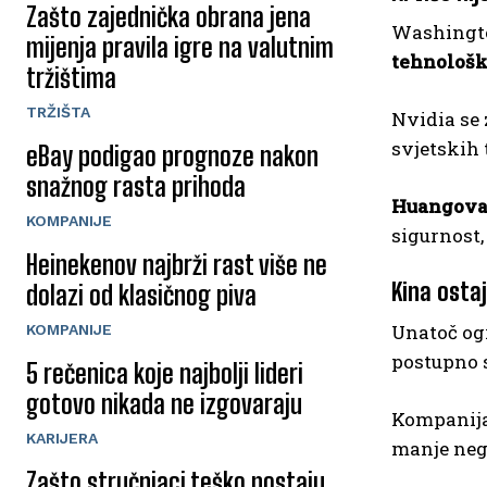
Zašto zajednička obrana jena
Washingto
mijenja pravila igre na valutnim
tehnološk
tržištima
TRŽIŠTA
Nvidia se 
svjetskih 
eBay podigao prognoze nakon
snažnog rasta prihoda
Huangova p
KOMPANIJE
sigurnost
Heinekenov najbrži rast više ne
Kina osta
dolazi od klasičnog piva
Unatoč ogr
KOMPANIJE
postupno 
5 rečenica koje najbolji lideri
gotovo nikada ne izgovaraju
Kompanija 
KARIJERA
manje neg
Zašto stručnjaci teško postaju