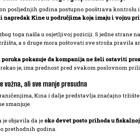
n posljednjih godina postupno pooštrava kontrolu 
i napredak Kine u područjima koja imaju i vojnu pr
zbog toga našla u osjetljivoj poziciji. S jedne strane 
tržišta, a s druge mora poštovati sve stroža pravila 
oruka pokazuje da kompanija ne želi ostaviti prost
, rekao je, ima prednost pred svakom poslovnom pril
je važna, ali sve manje presudna
aničenjima, Kina i dalje predstavlja značajno tržište
se smanjuje.
je objavila da je
oko devet posto prihoda u fiskalnoj
o prethodnih godina.