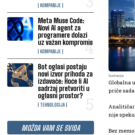
KOMPANIJE
Meta Muse Code:
Novi AI agent za
programere dolazi
uz važan kompromis
KOMPANIJE
Bot oglasi postaju
novi izvor prihoda za
Ilustracija
izdavače: Hoće li AI
Globalna u
sadržaj pretvoriti u
priče sada
oglasni prostor?
TEHNOLOGIJA
Analitičar
nije speku
MOŽDA VAM SE SVIĐA
Bez memori