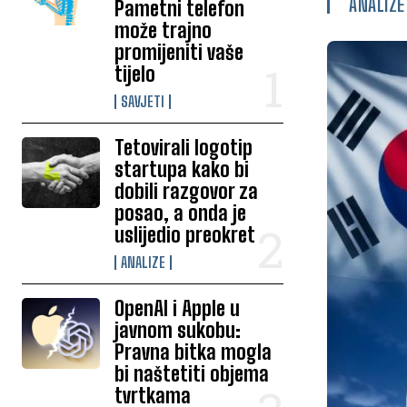
ANALIZE
Pametni telefon
može trajno
promijeniti vaše
tijelo
SAVJETI
Tetovirali logotip
startupa kako bi
dobili razgovor za
posao, a onda je
uslijedio preokret
ANALIZE
OpenAI i Apple u
javnom sukobu:
Pravna bitka mogla
bi naštetiti objema
tvrtkama