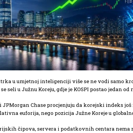
trka u umjetnoj inteligenciji više se ne vodi samo k
 se seli u Južnu Koreju, gdje je KOSPI postao jedan od
i JPMorgan Chase procjenjuju da korejski indeks još im
lativna euforija, nego pozicija Južne Koreje u global
jskih čipova, servera i podatkovnih centara nema n