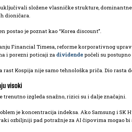
 uključivali složene vlasničke strukture, dominantne 
h dioničara.
n postao je poznat kao “Korea discount”.
anju Financial Timesa, reforme korporativnog uprav
a i porezni poticaji za
dividende
počeli su postupno 
a rast Kospija nije samo tehnološka priča. Dio rasta d
aju visoki
e trenutno izgleda snažno, rizici su i dalje značajni.
oblem je koncentracija indeksa. Ako Samsung i SK Hy
vaki ozbiljniji pad potražnje za AI čipovima mogao bi s