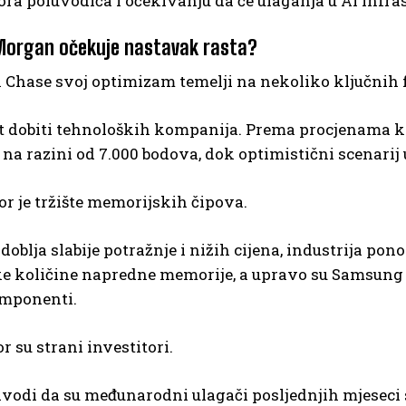
ora poluvodiča i očekivanju da će ulaganja u AI infra
Morgan očekuje nastavak rasta?
Chase svoj optimizam temelji na nekoliko ključnih 
st dobiti tehnoloških kompanija. Prema procjenama k
 na razini od 7.000 bodova, dok optimistični scenarij
or je tržište memorijskih čipova.
oblja slabije potražnje i nižih cijena, industrija pon
ike količine napredne memorije, a upravo su Samsun
mponenti.
r su strani investitori.
vodi da su međunarodni ulagači posljednjih mjeseci 