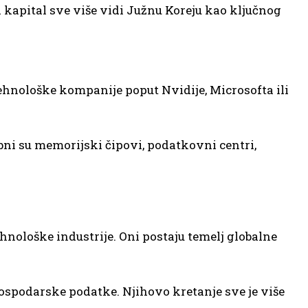
i kapital sve više vidi Južnu Koreju kao ključnog
tehnološke kompanije poput Nvidije, Microsofta ili
bni su memorijski čipovi, podatkovni centri,
nološke industrije. Oni postaju temelj globalne
ospodarske podatke. Njihovo kretanje sve je više