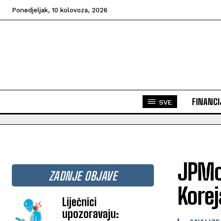
Ponedjeljak, 10 kolovoza, 2026
FINANCI
SVE
JPMor
ZADNJE OBJAVE
Korej
Liječnici
upozoravaju: