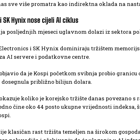
anas sve više promatra kao indirektna oklada na nas
SK Hynix nose cijeli AI ciklus
ja posljednjih mjeseci uglavnom dolazi iz sektora po
lectronics i SK Hynix dominiraju tržištem memorij
 za AI servere i podatkovne centre.
 objavio da je Kospi početkom svibnja probio granicu 
osegnula približno bilijun dolara.
okazuje koliko je korejsko tržište danas povezano s 
dno čine oko 44 posto ukupne vrijednosti indeksa, št
ospi.
ije klasičan rast tržišta temeljen na širokom gospo