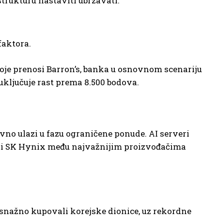
strukturu nastaviti ubrzavati.
faktora.
oje prenosi Barron’s, banka u osnovnom scenariju
 uključuje rast prema 8.500 bodova.
ovno ulazi u fazu ograničene ponude. AI serveri
g i SK Hynix među najvažnijim proizvođačima
snažno kupovali korejske dionice, uz rekordne