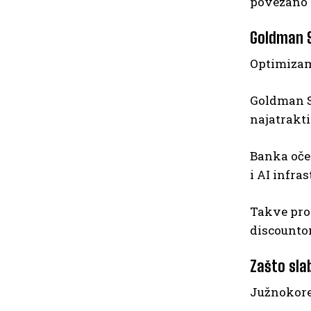
povezano s
Goldman S
Optimizam
Goldman Sa
najatraktiv
Banka oče
i AI infra
Takve pro
discounto
Zašto sla
Južnokorej