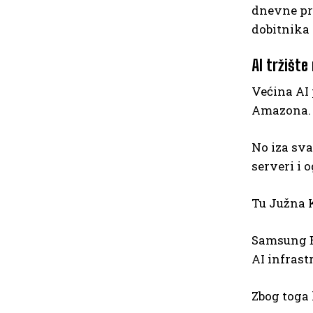
dnevne pri
dobitnika 
AI tržište
Većina AI 
Amazona.
No iza sva
serveri i 
Tu Južna K
Samsung El
AI infrast
Zbog toga 