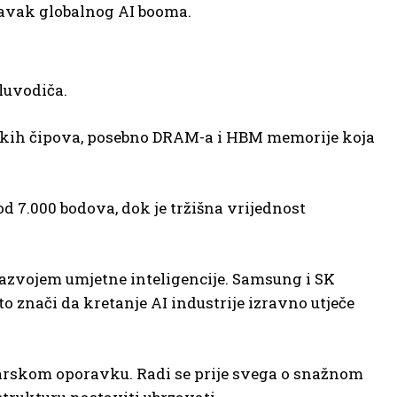
tavak globalnog AI booma.
luvodiča.
skih čipova, posebno DRAM-a i HBM memorije koja
od 7.000 bodova, dok je tržišna vrijednost
razvojem umjetne inteligencije. Samsung i SK
o znači da kretanje AI industrije izravno utječe
darskom oporavku. Radi se prije svega o snažnom