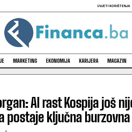
UVJETI KORIŠTENJA
JE
MARKETING
EKONOMIJA
KARIJERA
MAGAZIN
gan: AI rast Kospija još ni
a postaje ključna burzovna 