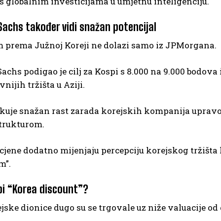
 globalnim investicijama u umjetnu inteligenciju.
achs također vidi snažan potencijal
 prema Južnoj Koreji ne dolazi samo iz JPMorgana.
chs podigao je cilj za Kospi s 8.000 na 9.000 bodova
nijih tržišta u Aziji.
kuje snažan rast zarada korejskih kompanija upravo
strukturom.
cjene dodatno mijenjaju percepciju korejskog tržišt
m”.
bi “Korea discount”?
ske dionice dugo su se trgovale uz niže valuacije o