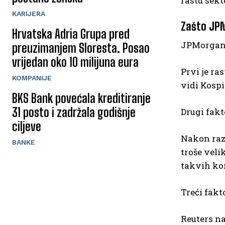
rastu sekt
KARIJERA
Zašto JP
Hrvatska Adria Grupa pred
JPMorgan 
preuzimanjem Sloresta. Posao
vrijedan oko 10 milijuna eura
Prvi je ra
KOMPANIJE
vidi Kospi
BKS Bank povećala kreditiranje
31 posto i zadržala godišnje
Drugi fakt
ciljeve
Nakon razd
BANKE
troše vel
takvih ko
Treći fakto
Reuters na