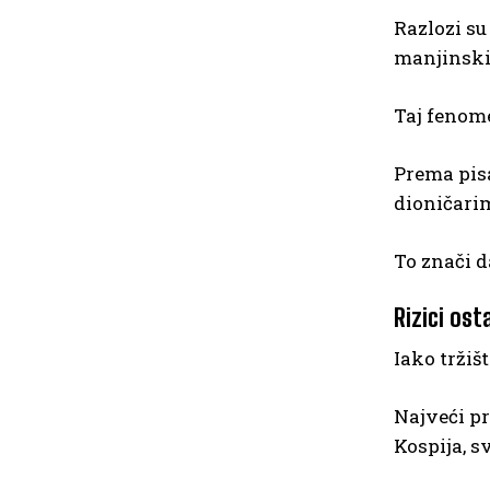
Razlozi su
manjinski
Taj fenome
Prema pis
dioničarim
To znači d
Rizici ost
Iako tržišt
Najveći pr
Kospija, s