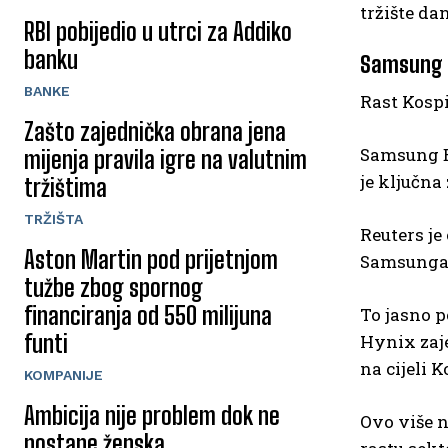
tržište d
RBI pobijedio u utrci za Addiko
banku
Samsung i 
BANKE
Rast Kospi
Zašto zajednička obrana jena
Samsung E
mijenja pravila igre na valutnim
je ključna
tržištima
TRŽIŠTA
Reuters je
Aston Martin pod prijetnjom
Samsunga d
tužbe zbog spornog
financiranja od 550 milijuna
To jasno p
funti
Hynix zaje
na cijeli K
KOMPANIJE
Ambicija nije problem dok ne
Ovo više n
postane ženska