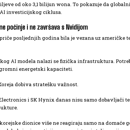
ljeve od oko 3,1 bilijun wona. To pokazuje da globaln
AI investicijskog ciklusa.
 ne počinje i ne završava s Nvidijom
priče posljednjih godina bila je vezana uz američke 
kog AI modela nalazi se fizička infrastruktura. Potre
ogromni energetski kapaciteti.
oreja dobiva stratešku važnost.
ectronics i SK Hynix danas nisu samo dobavljači teh
rukture.
korejske dionice više ne reagiraju samo na domaće g