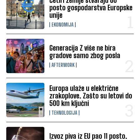
Četiri zemlje stvaraju 60
posto gospodarstva Europske
unije
EKONOMIJA
Generacija Z više ne bira
gradove samo zbog posla
AFTERWORK
Europa ulaže u električne
zrakoplove. Zašto su letovi do
500 km ključni
TEHNOLOGIJA
Izvoz piva iz EU pao 11 posto.