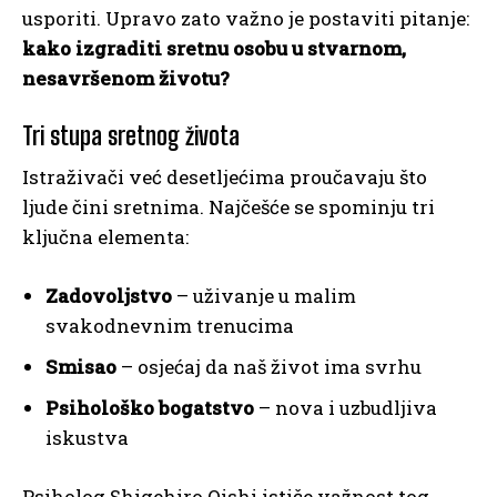
usporiti. Upravo zato važno je postaviti pitanje:
kako izgraditi sretnu osobu u stvarnom,
nesavršenom životu?
Tri stupa sretnog života
Istraživači već desetljećima proučavaju što
ljude čini sretnima. Najčešće se spominju tri
ključna elementa:
Zadovoljstvo
– uživanje u malim
svakodnevnim trenucima
Smisao
– osjećaj da naš život ima svrhu
Psihološko bogatstvo
– nova i uzbudljiva
iskustva
Psiholog Shigehiro Oishi ističe važnost tog