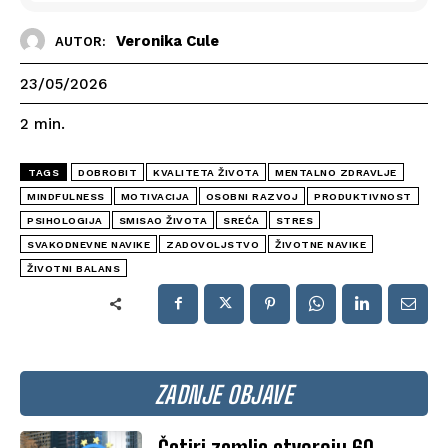
Veronika Cule
AUTOR:
23/05/2026
2
min.
TAGS
DOBROBIT
KVALITETA ŽIVOTA
MENTALNO ZDRAVLJE
MINDFULNESS
MOTIVACIJA
OSOBNI RAZVOJ
PRODUKTIVNOST
PSIHOLOGIJA
SMISAO ŽIVOTA
SREĆA
STRES
SVAKODNEVNE NAVIKE
ZADOVOLJSTVO
ŽIVOTNE NAVIKE
ŽIVOTNI BALANS
ZADNJE OBJAVE