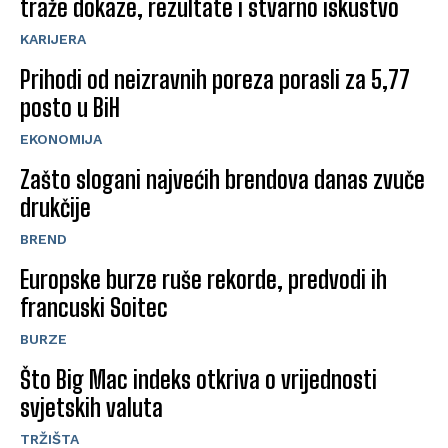
traže dokaze, rezultate i stvarno iskustvo
KARIJERA
Prihodi od neizravnih poreza porasli za 5,77
posto u BiH
EKONOMIJA
Zašto slogani najvećih brendova danas zvuče
drukčije
BREND
Europske burze ruše rekorde, predvodi ih
francuski Soitec
BURZE
Što Big Mac indeks otkriva o vrijednosti
svjetskih valuta
TRŽIŠTA