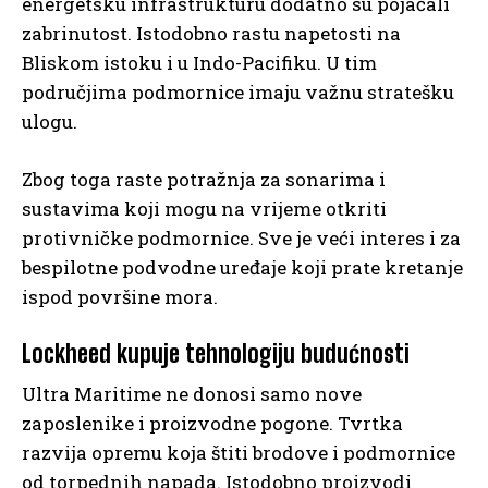
energetsku infrastrukturu dodatno su pojačali
zabrinutost. Istodobno rastu napetosti na
Bliskom istoku i u Indo-Pacifiku. U tim
područjima podmornice imaju važnu stratešku
ulogu.
Zbog toga raste potražnja za sonarima i
sustavima koji mogu na vrijeme otkriti
protivničke podmornice. Sve je veći interes i za
bespilotne podvodne uređaje koji prate kretanje
ispod površine mora.
Lockheed kupuje tehnologiju budućnosti
Ultra Maritime ne donosi samo nove
zaposlenike i proizvodne pogone. Tvrtka
razvija opremu koja štiti brodove i podmornice
od torpednih napada. Istodobno proizvodi