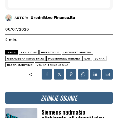
Uredništvo Financa.ba
AUTOR:
06/07/2026
2
min.
TAGS
AKVIZICIJE
INVESTICIJE
LOCKHEED MARTIN
OBRAMBENA INDUSTRIJA
PODMORSKA OBRANA
SAD
SONAR
ULTRA MARITIME
VOJNA TEHNOLOGIJA
ZADNJE OBJAVE
Siemens nadmašio