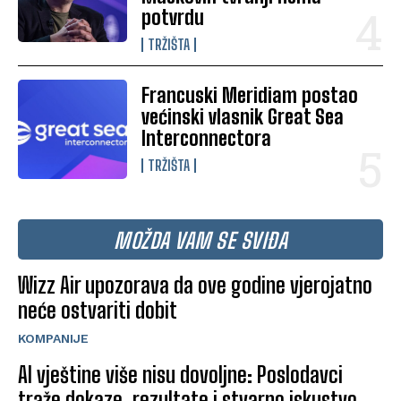
potvrdu
TRŽIŠTA
Francuski Meridiam postao
većinski vlasnik Great Sea
Interconnectora
TRŽIŠTA
MOŽDA VAM SE SVIĐA
Wizz Air upozorava da ove godine vjerojatno
neće ostvariti dobit
KOMPANIJE
AI vještine više nisu dovoljne: Poslodavci
traže dokaze, rezultate i stvarno iskustvo