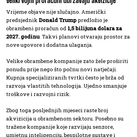
Veliki vojni proračuni ubrzavaju akvizicije
Vrijeme objave nije slučajno. Američki
predsjednik
Donald Trump
predložio je
obrambeni proračun od
1,5 bilijuna dolara za
2027. godinu
. Takvi planovi otvaraju prostor za
nove ugovore i dodatna ulaganja.
Velike obrambene kompanije zato žele proširiti
ponudu prije nego što počnu novi natječaji.
Kupnja specijaliziranih tvrtki često je brža od
razvoja vlastitih tehnologija. Ujedno smanjuje
troškove i razvojni rizik.
Zbog toga posljednjih mjeseci raste broj
akvizicija u obrambenom sektoru. Posebno su
tražene kompanije koje razvijaju senzore,
umjetnu inteligenciju, bespilotne sustave i