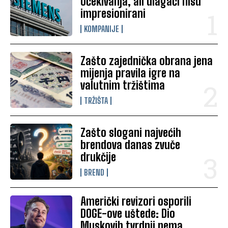
očekivanja, ali ulagači nisu
impresionirani
KOMPANIJE
Zašto zajednička obrana jena
mijenja pravila igre na
valutnim tržištima
TRŽIŠTA
Zašto slogani najvećih
brendova danas zvuče
drukčije
BREND
Američki revizori osporili
DOGE-ove uštede: Dio
Muskovih tvrdnji nema