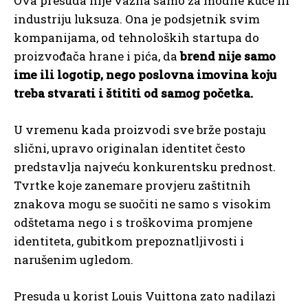
Ova presuda nije važna samo za modne kuće ili
industriju luksuza. Ona je podsjetnik svim
kompanijama, od tehnoloških startupa do
proizvođača hrane i pića, da
brend nije samo
ime ili logotip, nego poslovna imovina koju
treba stvarati i štititi od samog početka.
U vremenu kada proizvodi sve brže postaju
slični, upravo originalan identitet često
predstavlja najveću konkurentsku prednost.
Tvrtke koje zanemare provjeru zaštitnih
znakova mogu se suočiti ne samo s visokim
odštetama nego i s troškovima promjene
identiteta, gubitkom prepoznatljivosti i
narušenim ugledom.
Presuda u korist Louis Vuittona zato nadilazi