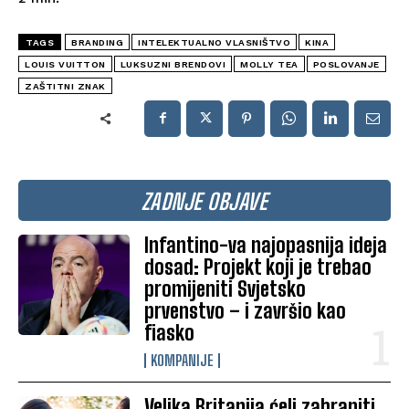
TAGS
BRANDING
INTELEKTUALNO VLASNIŠTVO
KINA
LOUIS VUITTON
LUKSUZNI BRENDOVI
MOLLY TEA
POSLOVANJE
ZAŠTITNI ZNAK
ZADNJE OBJAVE
Infantino-va najopasnija ideja
dosad: Projekt koji je trebao
promijeniti Svjetsko
prvenstvo – i završio kao
fiasko
KOMPANIJE
Velika Britanija ćeli zabraniti