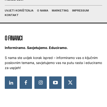
MoBizz 2026 dobio snažnu potporu poduzetnika:
MoBizz 2026 dobio snažnu potporu poduzetnika:
Formalizirana suradnja s Asocijacijom poduzetnika
Formalizirana suradnja s Asocijacijom poduzetnika
Hercegovine
Hercegovine
UVJETI KORIŠTENJA
O NAMA
MARKETING
IMPRESSUM
KONTAKT
Financa.ba
Financa.ba
O FINANCI
UVJETI KORIŠTENJA
UVJETI KORIŠTENJA
O NAMA
O NAMA
Informiramo. Savjetujemo. Educiramo.
MARKETING
MARKETING
S nama ste uvijek korak ispred – informiramo vas o ključnim
poslovnim temama, savjetujemo vas na putu rasta i educiramo
IMPRESSUM
IMPRESSUM
za uspjeh!
KONTAKT
KONTAKT
FINANCA
FINANCA