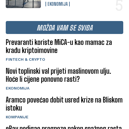
EKONOMIJA
MOŽDA VAM SE SVIĐA
Prevaranti koriste MiCA-u kao mamac za
krađu kriptoimovine
FINTECH & CRYPTO
Novi toplinski val prijeti maslinovom ulju.
Hoće li cijene ponovno rasti?
EKONOMIJA
Aramco povećao dobit usred krize na Bliskom
istoku
KOMPANIJE
eBay podigao prognoze nakon snažnog rasta