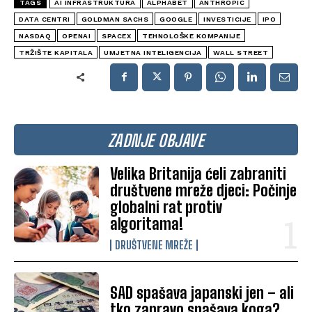
TAGS
AI INFRASTRUKTURA
ALPHABET
ANTHROPIC
DATA CENTRI
GOLDMAN SACHS
GOOGLE
INVESTICIJE
IPO
NASDAQ
OPENAI
SPACEX
TEHNOLOŠKE KOMPANIJE
TRŽIŠTE KAPITALA
UMJETNA INTELIGENCIJA
WALL STREET
ZADNJE OBJAVE
Velika Britanija ćeli zabraniti
društvene mreže djeci: Počinje
globalni rat protiv
algoritama!
DRUŠTVENE MREŽE
SAD spašava japanski jen – ali
tko zapravo spašava koga?