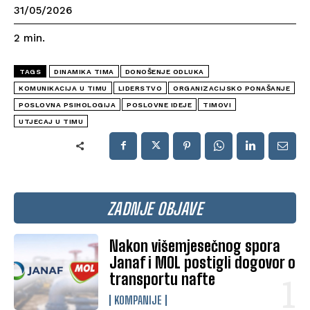
31/05/2026
2
min.
TAGS
DINAMIKA TIMA
DONOŠENJE ODLUKA
KOMUNIKACIJA U TIMU
LIDERSTVO
ORGANIZACIJSKO PONAŠANJE
POSLOVNA PSIHOLOGIJA
POSLOVNE IDEJE
TIMOVI
UTJECAJ U TIMU
ZADNJE OBJAVE
Nakon višemjesečnog spora
Janaf i MOL postigli dogovor o
transportu nafte
KOMPANIJE