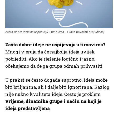
Zašto dobre ideje ne uspijevaju u timovima – i kako povećati svoj utjecaj
Zašto dobre ideje ne uspijevaju u timovima?
Mnogi vjeruju da će najbolja ideja uvijek
pobijediti. Ako je rješenje logično i jasno,
očekujemo da će ga grupa odmah prihvatiti.
U praksi se često događa suprotno. Ideja može
biti briljantna, ali i dalje biti ignorirana. Razlog
nije nužno kvaliteta ideje. Često je problem
vrijeme, dinamika grupe i način na koji je
ideja predstavljena
.