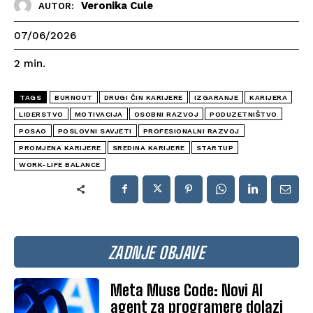
Veronika Cule
AUTOR:
07/06/2026
2
min.
TAGS
BURNOUT
DRUGI ČIN KARIJERE
IZGARANJE
KARIJERA
LIDERSTVO
MOTIVACIJA
OSOBNI RAZVOJ
PODUZETNIŠTVO
POSAO
POSLOVNI SAVJETI
PROFESIONALNI RAZVOJ
PROMJENA KARIJERE
SREDINA KARIJERE
STARTUP
WORK-LIFE BALANCE
ZADNJE OBJAVE
Meta Muse Code: Novi AI
agent za programere dolazi