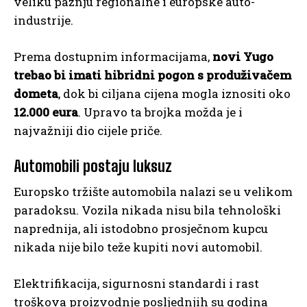
veliku pažnju regionalne i europske auto-
industrije.
Prema dostupnim informacijama,
novi Yugo
trebao bi imati hibridni pogon s produživačem
dometa
, dok bi ciljana cijena mogla iznositi oko
12.000 eura
. Upravo ta brojka možda je i
najvažniji dio cijele priče.
Automobili postaju luksuz
Europsko tržište automobila nalazi se u velikom
paradoksu. Vozila nikada nisu bila tehnološki
naprednija, ali istodobno prosječnom kupcu
nikada nije bilo teže kupiti novi automobil.
Elektrifikacija, sigurnosni standardi i rast
troškova proizvodnje posljednjih su godina