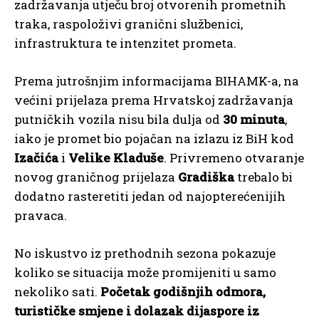
zadržavanja utječu broj otvorenih prometnih
traka, raspoloživi granični službenici,
infrastruktura te intenzitet prometa.
Prema jutrošnjim informacijama BIHAMK-a, na
većini prijelaza prema Hrvatskoj zadržavanja
putničkih vozila nisu bila dulja od
30 minuta
,
iako je promet bio pojačan na izlazu iz BiH kod
Izačića
i
Velike Kladuše
. Privremeno otvaranje
novog graničnog prijelaza
Gradiška
trebalo bi
dodatno rasteretiti jedan od najopterećenijih
pravaca.
No iskustvo iz prethodnih sezona pokazuje
koliko se situacija može promijeniti u samo
nekoliko sati.
Početak godišnjih odmora,
turističke smjene i dolazak dijaspore iz