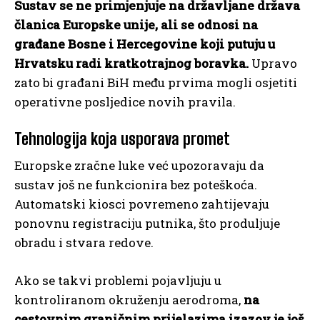
Sustav se ne primjenjuje na državljane država
članica Europske unije, ali se odnosi na
građane Bosne i Hercegovine koji putuju u
Hrvatsku radi kratkotrajnog boravka.
Upravo
zato bi građani BiH među prvima mogli osjetiti
operativne posljedice novih pravila.
Tehnologija koja usporava promet
Europske zračne luke već upozoravaju da
sustav još ne funkcionira bez poteškoća.
Automatski kiosci povremeno zahtijevaju
ponovnu registraciju putnika, što produljuje
obradu i stvara redove.
Ako se takvi problemi pojavljuju u
kontroliranom okruženju aerodroma,
na
cestovnim graničnim prijelazima izazov je još