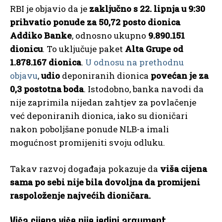
RBI je objavio da je
zaključno s 22. lipnja u 9:30
prihvatio ponude za 50,72 posto dionica
Addiko Banke
, odnosno ukupno
9.890.151
dionicu
. To uključuje paket
Alta Grupe od
1.878.167 dionica
.
U odnosu na prethodnu
objavu
,
udio
deponiranih dionica
povećan je
za
0,3 postotna boda
. Istodobno, banka navodi da
nije zaprimila nijedan zahtjev za povlačenje
već deponiranih dionica, iako su dioničari
nakon poboljšane ponude NLB-a imali
mogućnost promijeniti svoju odluku.
Takav razvoj događaja pokazuje da
viša cijena
sama po sebi nije bila dovoljna da promijeni
raspoloženje najvećih dioničara.
Viša cijena više nije jedini argument