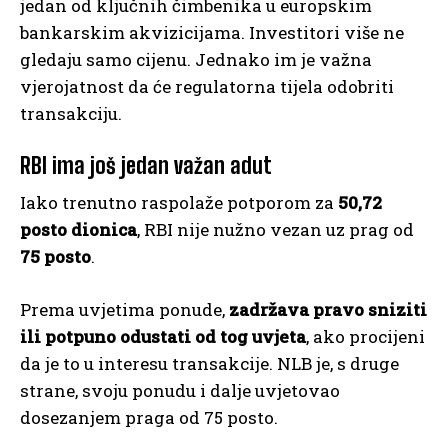
jedan od ključnih čimbenika u europskim
bankarskim akvizicijama. Investitori više ne
gledaju samo cijenu. Jednako im je važna
vjerojatnost da će regulatorna tijela odobriti
transakciju.
RBI ima još jedan važan adut
Iako trenutno raspolaže potporom za
50,72
posto dionica
, RBI nije nužno vezan uz prag od
75 posto
.
Prema uvjetima ponude,
zadržava pravo sniziti
ili potpuno odustati od tog uvjeta
, ako procijeni
da je to u interesu transakcije. NLB je, s druge
strane, svoju ponudu i dalje uvjetovao
dosezanjem praga od 75 posto.