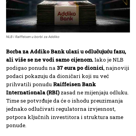
NLB i Raiffeisen u borbi za Addiko
Borba za Addiko Bank ulazi u odlučujuću fazu,
ali više se ne vodi samo cijenom.
Iako je NLB
podigao ponudu na
37 eura po dionici
, najnoviji
podaci pokazuju da dioničari koji su već
prihvatili ponudu
Raiffeisen Bank
Internationala (RBI)
zasad ne mijenjaju odluku.
Time se potvrđuje da će o ishodu preuzimanja
jednako odlučivati regulatorna izvjesnost,
potpora ključnih investitora i struktura same
ponude.