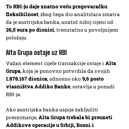
To RBI-ju daje znatno veću pregovaračku
fleksibilnost
, zbog čega dio analitičara smatra
da je austrijska banka, unatoč nižoj cijeni od
26,5 eura po dionici
, trenutačno u povoljnijem
položaju.
Alta Grupa ostaje uz RBI
Važan element cijele transakcije ostaje i
Alta
Grupa
, koja je ponovno potvrdila da svojih
1.878.167 dionica
, odnosno oko
9,6 posto
vlasništva Addiko Banke
, ostavlja u ponudi
RBI-ja.
Ako austrijska banka uspije zaključiti
preuzimanje,
Alta Grupa trebala bi preuzeti
Addikove operacije u Srbiji, Bosni i