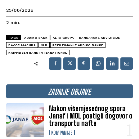
25/06/2026
2
min.
TAGS
ADDIKO BANK
ALTA GRUPA
BANKARSKE AKVIZICIJE
DAVOR MACURA
NLB
PREUZIMANJE ADDIKO BANKE
RAIFFEISEN BANK INTERNATIONAL
ZADNJE OBJAVE
Nakon višemjesečnog spora
Janaf i MOL postigli dogovor o
transportu nafte
KOMPANIJE