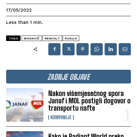
17/05/2022
Less than 1
min.
TAGS
MOSKVIČ
RENAULT
RUSIJA
ZADNJE OBJAVE
Nakon višemjesečnog spora
Janaf i MOL postigli dogovor o
transportu nafte
KOMPANIJE
Kako je Radiant World preko