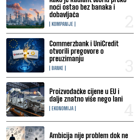
noći ostao bez banaka i
dobavljača
KOMPANIJE
Commerzbank i UniCredit
otvorili pregovore o
preuzimanju
BANKE
Proizvođačke cijene u EU i
dalje znatno više nego lani
EKONOMIJA
Ambicija nije problem dok ne