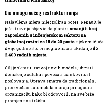
timovima u Francuskoj
.
Dio mnogo većeg restrukturiranja
Najavljena mjera nije izoliran potez. Renault je
još u travnju objavio da planira
smanjiti broj
zaposlenih u inženjerskom sektoru na
globalnoj razini za 15 do 20 posto
tijekom iduće
dvije godine, što bi moglo značiti ukidanje
do
2.400 radnih mjesta
.
Cilj je skratiti razvoj novih modela, ubrzati
donošenje odluka i povećati učinkovitost
poslovanja. Uprava smatra da tradicionalni
proizvođači automobila moraju prilagoditi
organizaciju kako bi odgovorili na sve brže
promjene na tržištu.