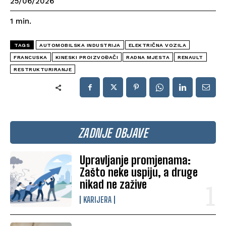
25/06/2026
1
min.
TAGS
AUTOMOBILSKA INDUSTRIJA
ELEKTRIČNA VOZILA
FRANCUSKA
KINESKI PROIZVOĐAČI
RADNA MJESTA
RENAULT
RESTRUKTURIRANJE
ZADNJE OBJAVE
Upravljanje promjenama:
Zašto neke uspiju, a druge
nikad ne zažive
KARIJERA