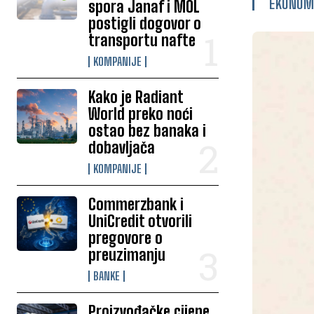
EKONOM
spora Janaf i MOL
postigli dogovor o
transportu nafte
KOMPANIJE
Kako je Radiant
World preko noći
ostao bez banaka i
dobavljača
KOMPANIJE
Commerzbank i
UniCredit otvorili
pregovore o
preuzimanju
BANKE
Proizvođačke cijene