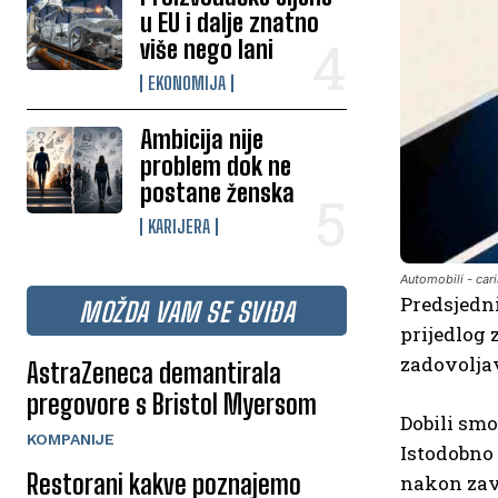
u EU i dalje znatno
više nego lani
EKONOMIJA
Ambicija nije
problem dok ne
postane ženska
KARIJERA
Automobili - car
Predsjedni
MOŽDA VAM SE SVIĐA
prijedlog 
zadovolja
AstraZeneca demantirala
pregovore s Bristol Myersom
Dobili sm
KOMPANIJE
Istodobno
Restorani kakve poznajemo
nakon zav