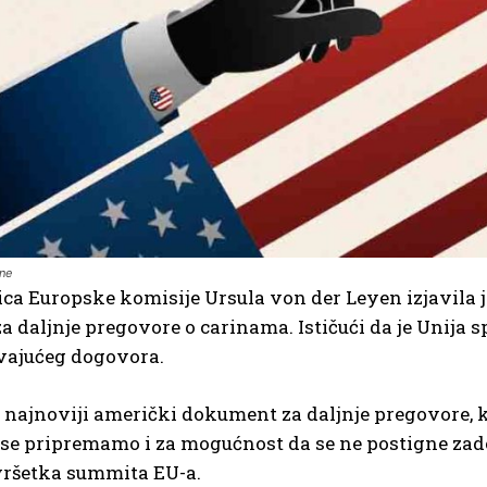
ine
ca Europske komisije Ursula von der Leyen izjavila je
za daljnje pregovore o carinama. Ističući da je Unija 
vajućeg dogovora.
o najnoviji američki dokument za daljnje pregovore,
 se pripremamo i za mogućnost da se ne postigne zad
ršetka summita EU-a.