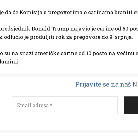
je da će Komisija u pregovorima o carinama braniti eur
redsjednik Donald Trump najavio je carine od 50 posto
k odlučio je produljiti rok za pregovore do 9. srpnja.
 su na snazi američke carine od 10 posto na većinu 
aluminij.
Prijavit
e se na naš 