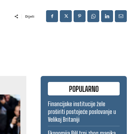
Dijeli
POPULARNO
Financijske institucije žele
proširiti postojeće poslovanje u
Velikoj Britaniji
Ekonomija BiH trpi zbog manjka