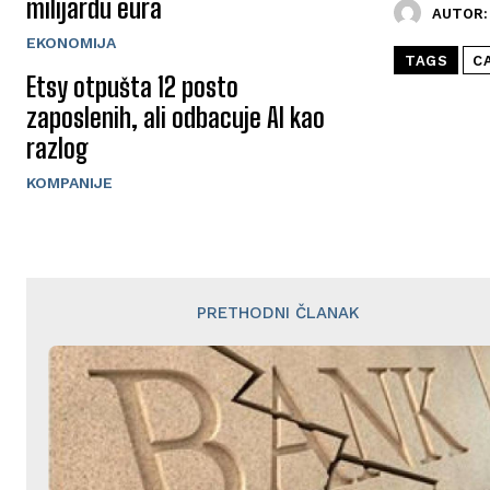
milijardu eura
AUTOR:
EKONOMIJA
TAGS
C
Etsy otpušta 12 posto
zaposlenih, ali odbacuje AI kao
razlog
KOMPANIJE
PRETHODNI ČLANAK