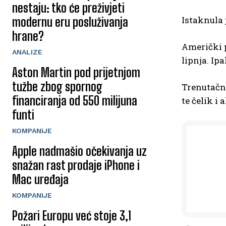
nestaju: tko će preživjeti
Istaknula 
modernu eru posluživanja
hrane?
Američki p
ANALIZE
lipnja. Ipa
Aston Martin pod prijetnjom
tužbe zbog spornog
Trenutačno
financiranja od 550 milijuna
te čelik i 
funti
KOMPANIJE
Apple nadmašio očekivanja uz
snažan rast prodaje iPhone i
Mac uređaja
KOMPANIJE
Požari Europu već stoje 3,1