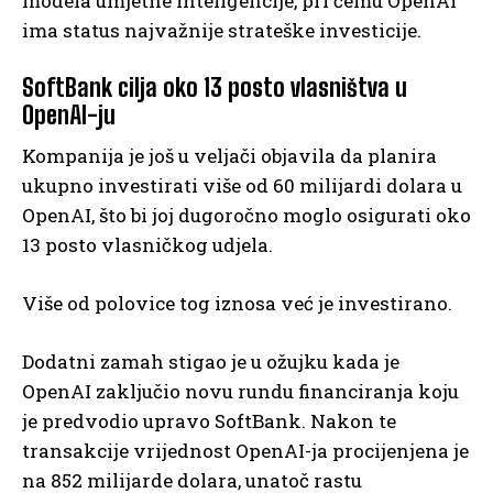
modela umjetne inteligencije, pri čemu OpenAI
ima status najvažnije strateške investicije.
SoftBank cilja oko 13 posto vlasništva u
OpenAI-ju
Kompanija je još u veljači objavila da planira
ukupno investirati više od 60 milijardi dolara u
OpenAI, što bi joj dugoročno moglo osigurati oko
13 posto vlasničkog udjela.
Više od polovice tog iznosa već je investirano.
Dodatni zamah stigao je u ožujku kada je
OpenAI zaključio novu rundu financiranja koju
je predvodio upravo SoftBank. Nakon te
transakcije vrijednost OpenAI-ja procijenjena je
na 852 milijarde dolara, unatoč rastu