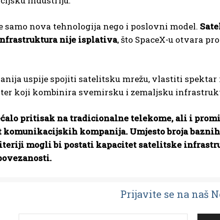
ijsku industriju.
je samo nova tehnologija nego i poslovni model.
Sate
nfrastruktura nije isplativa
, što SpaceX-u otvara pr
ija uspije spojiti satelitsku mrežu, vlastiti spektar
ter koji kombinira svemirsku i zemaljsku infrastruk
ćalo pritisak na tradicionalne telekome, ali i promi
t komunikacijskih kompanija. Umjesto broja baznih
iteriji mogli bi postati kapacitet satelitske infrast
povezanosti.
Prijavit
e se na naš 