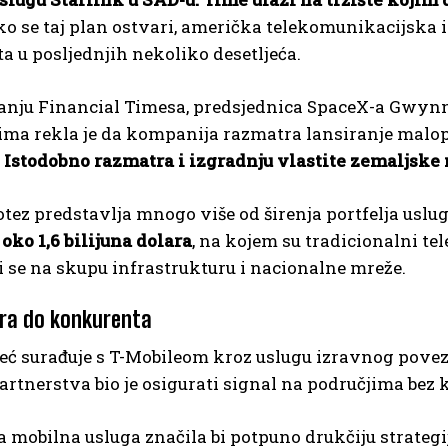
o se taj plan ostvari, američka telekomunikacijska i
 u posljednjih nekoliko desetljeća.
anju Financial Timesa, predsjednica SpaceX-a Gwynn
rima rekla je da kompanija razmatra lansiranje malo
.
Istodobno razmatra i izgradnju vlastite zemaljske
ez predstavlja mnogo više od širenja portfelja uslu
oko 1,6 bilijuna dolara
, na kojem su tradicionalni t
i se na skupu infrastrukturu i nacionalne mreže.
ra do konkurenta
eć surađuje s T-Mobileom kroz uslugu izravnog povezi
j partnerstva bio je osigurati signal na područjima be
a mobilna usluga značila bi potpuno drukčiju strategi