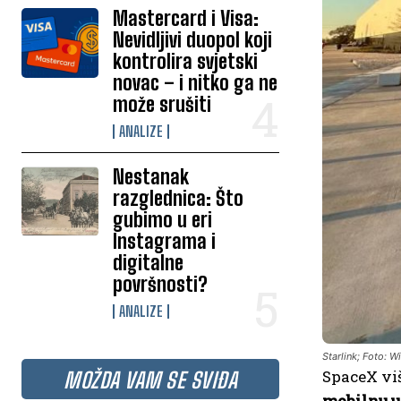
Mastercard i Visa:
Nevidljivi duopol koji
kontrolira svjetski
novac – i nitko ga ne
može srušiti
ANALIZE
Nestanak
razglednica: Što
gubimo u eri
Instagrama i
digitalne
površnosti?
ANALIZE
Starlink; Foto: W
SpaceX viš
MOŽDA VAM SE SVIĐA
mobilnu us