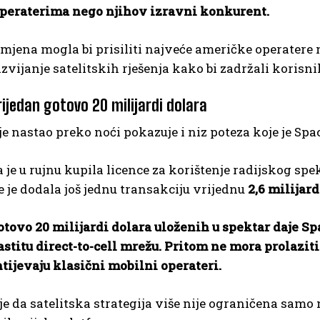
peraterima nego njihov izravni konkurent.
jena mogla bi prisiliti najveće američke operatere 
zvijanje satelitskih rješenja kako bi zadržali korisni
ijedan gotovo 20 milijardi dolara
je nastao preko noći pokazuje i niz poteza koje je S
je u rujnu kupila licence za korištenje radijskog sp
je dodala još jednu transakciju vrijednu
2,6 milijard
tovo 20 milijardi dolara uloženih u spektar daje Sp
astitu direct-to-cell mrežu.
Pritom ne mora prolaziti
tijevaju klasični mobilni operateri.
e da satelitska strategija više nije ograničena samo n