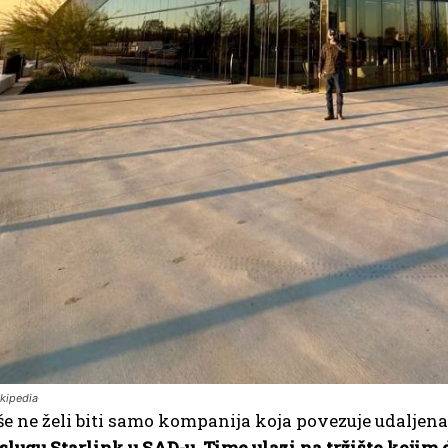
ikipedia
e ne želi biti samo kompanija koja povezuje udaljena
lugu Starlink u SAD-u. Time ulazi na tržište kojim 