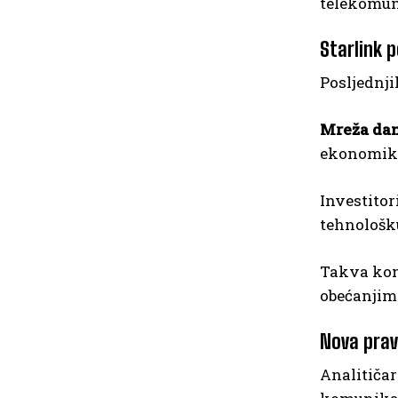
telekomun
Starlink p
Posljednji
Mreža dan
ekonomiku
Investitor
tehnološku
Takva komb
obećanjima
Nova prav
Analitičar