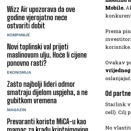
Mobile.
Ak
Wizz Air upozorava da ove
konkurenta
godine vjerojatno neće
ostvariti dobit
Prema pis
KOMPANIJE
investito
Novi toplinski val prijeti
korisnike
maslinovom ulju. Hoće li cijene
ponovno rasti?
Ovakav pot
vrijednog 
EKONOMIJA
oslanjajuć
Zašto najbolji lideri odmor
smatraju dijelom uspjeha, a ne
Od partne
gubitkom vremena
Starlink v
MAGAZIN
cell). Cil
Prevaranti koriste MiCA-u kao
No vlastit
mamac za krađu kriptoimovine