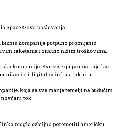
 dio SpaceX-ova poslovanja.
rni biznis kompanije potpuno promijenio
tivim raketama i znatno nižim troškovima.
irsku kompaniju. Sve više ga promatraju kao
unikacije i digitalnu infrastrukturu.
panije, koja se sve manje temelji na budućim
 novčani tok.
arlinka moglo ozbiljno poremetiti američku