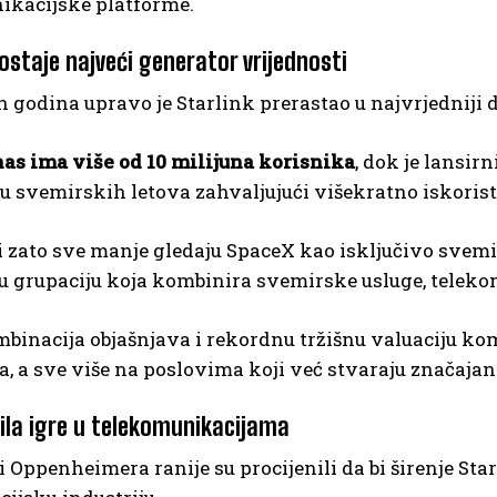
ikacijske platforme.
ostaje najveći generator vrijednosti
h godina upravo je Starlink prerastao u najvrjedniji
as ima više od 10 milijuna korisnika
, dok je lansi
 svemirskih letova zahvaljujući višekratno iskoris
i zato sve manje gledaju SpaceX kao isključivo svem
 grupaciju koja kombinira svemirske usluge, telekom
inacija objašnjava i rekordnu tržišnu valuaciju kom
, a sve više na poslovima koji već stvaraju značajan
ila igre u telekomunikacijama
i Oppenheimera ranije su procijenili da bi širenje St