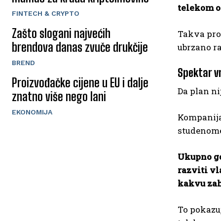
telekom o
FINTECH & CRYPTO
Zašto slogani najvećih
Takva prom
brendova danas zvuče drukčije
ubrzano ra
BREND
Spektar vr
Proizvođačke cijene u EU i dalje
Da plan ni
znatno više nego lani
EKONOMIJA
Kompanija 
studenome 
Ukupno go
razviti vl
kakvu zah
To pokazuj