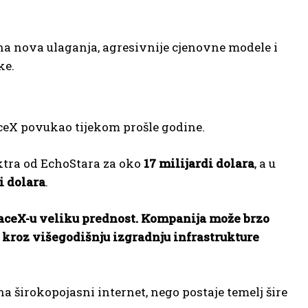
na nova ulaganja, agresivnije cjenovne modele i
ke.
paceX povukao tijekom prošle godine.
ektra od EchoStara za oko
17 milijardi dolara
, a u
i dolara
.
aceX-u veliku prednost.
Kompanija može brzo
 kroz višegodišnju izgradnju infrastrukture
a širokopojasni internet, nego postaje temelj šire