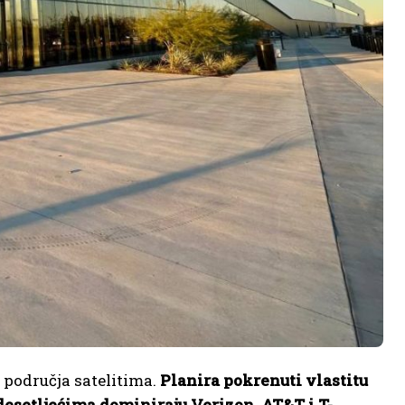
 područja satelitima.
Planira pokrenuti vlastitu
desetljećima dominiraju Verizon, AT&T i T-