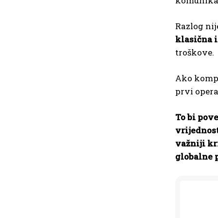
komunikac
Razlog ni
klasična i
troškove.
Ako kompan
prvi opera
To bi pove
vrijednos
važniji kr
globalne 