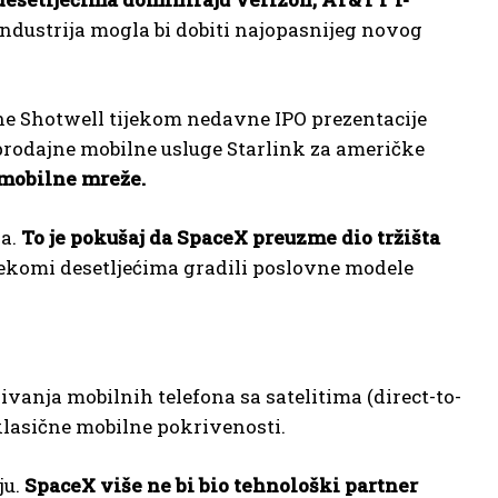
ndustrija mogla bi dobiti najopasnijeg novog
e Shotwell tijekom nedavne IPO prezentacije
prodajne mobilne usluge Starlink za američke
 mobilne mreže.
ga.
To je pokušaj da SpaceX preuzme dio tržišta
elekomi desetljećima gradili poslovne modele
vanja mobilnih telefona sa satelitima (direct-to-
z klasične mobilne pokrivenosti.
ju.
SpaceX više ne bi bio tehnološki partner