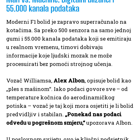
55.000 kanala podataka
Moderni F1 bolid je zapravo superračunalo na
kotačima. Sa preko 500 senzora na samo jednoj
gumi i 55.000 kanala podataka koji se emitiraju
u realnom vremenu, timovi dobivaju
informacije koje ljudski mozak ne može
procesuirati bez pomoći strojnog učenja.
Vozač Williamsa,
Alex Albon
, opisuje bolid kao
„ples s mašinom“. Iako podaci govore sve – od
temperature kočnica do aerodinamičkog
potiska – vozač je taj koji mora osjetiti je li bolid
predvidljiv i stabilan.
„Ponekad nas podaci
odvedu u pogrešnom smjeru,“
upozorava Albon.
U poslovnom svijetu, ovo je ključni podsjetnik