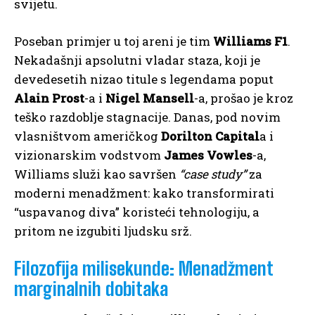
svijetu.
Poseban primjer u toj areni je tim
Williams F1
.
Nekadašnji apsolutni vladar staza, koji je
devedesetih nizao titule s legendama poput
Alain Prost
-a i
Nigel Mansell
-a, prošao je kroz
teško razdoblje stagnacije. Danas, pod novim
vlasništvom američkog
Dorilton Capital
a i
vizionarskim vodstvom
James Vowles
-a,
Williams služi kao savršen
“case study”
za
moderni menadžment: kako transformirati
“uspavanog diva” koristeći tehnologiju, a
pritom ne izgubiti ljudsku srž.
Filozofija milisekunde: Menadžment
marginalnih dobitaka