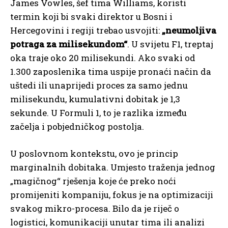
James Vowles, šef tima Williams, koristi
termin koji bi svaki direktor u Bosni i
Hercegovini i regiji trebao usvojiti:
„neumoljiva
potraga za milisekundom“
. U svijetu F1, treptaj
oka traje oko 20 milisekundi. Ako svaki od
1.300 zaposlenika tima uspije pronaći način da
uštedi ili unaprijedi proces za samo jednu
milisekundu, kumulativni dobitak je 1,3
sekunde. U Formuli 1, to je razlika između
začelja i pobjedničkog postolja.
U poslovnom kontekstu, ovo je princip
marginalnih dobitaka. Umjesto traženja jednog
„magičnog“ rješenja koje će preko noći
promijeniti kompaniju, fokus je na optimizaciji
svakog mikro-procesa. Bilo da je riječ o
logistici, komunikaciji unutar tima ili analizi