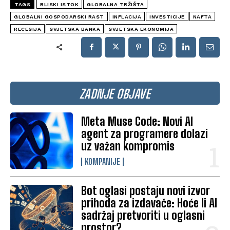
TAGS
BLISKI ISTOK
GLOBALNA TRŽIŠTA
GLOBALNI GOSPODARSKI RAST
INFLACIJA
INVESTICIJE
NAFTA
RECESIJA
SVJETSKA BANKA
SVJETSKA EKONOMIJA
ZADNJE OBJAVE
Meta Muse Code: Novi AI
agent za programere dolazi
uz važan kompromis
KOMPANIJE
Bot oglasi postaju novi izvor
prihoda za izdavače: Hoće li AI
sadržaj pretvoriti u oglasni
prostor?