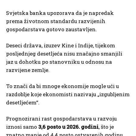
Svjetska banka upozorava da je napredak
prema životnom standardu razvijenih
gospodarstava gotovo zaustavljen.
Deseci država, izuzev Kine i Indije, tijekom
posljednjeg desetljeća nisu značajno smanjili
jaz u dohotku po stanovniku u odnosu na
razvijene zemlje.
To znači da bi mnoge ekonomije mogle ući u
razdoblje koje ekonomisti nazivaju „izgubljenim
desetljećem“.
Prognozirani rast gospodarstava u razvoju
iznosi samo
3,6 posto u 2026. godini
, što je
znatno manje od 4,4 posto ostvarenih godinu