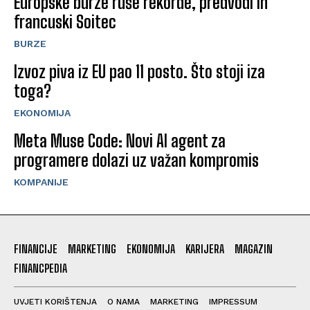
Europske burze ruše rekorde, predvodi ih
francuski Soitec
BURZE
Izvoz piva iz EU pao 11 posto. Što stoji iza
toga?
EKONOMIJA
Meta Muse Code: Novi AI agent za
programere dolazi uz važan kompromis
KOMPANIJE
FINANCIJE
MARKETING
EKONOMIJA
KARIJERA
MAGAZIN
FINANCPEDIA
UVJETI KORIŠTENJA
O NAMA
MARKETING
IMPRESSUM