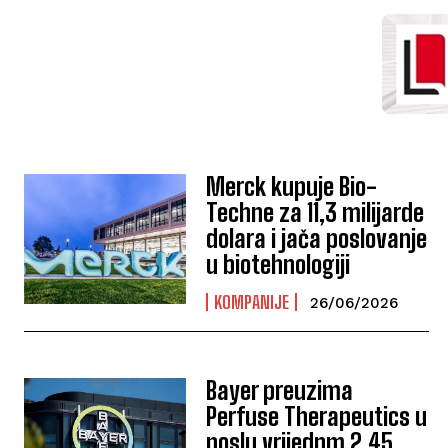
Merck kupuje Bio-
Techne za 11,3 milijarde
dolara i jača poslovanje
u biotehnologiji
KOMPANIJE
26/06/2026
Bayer preuzima
Perfuse Therapeutics u
poslu vrijednm 2,45