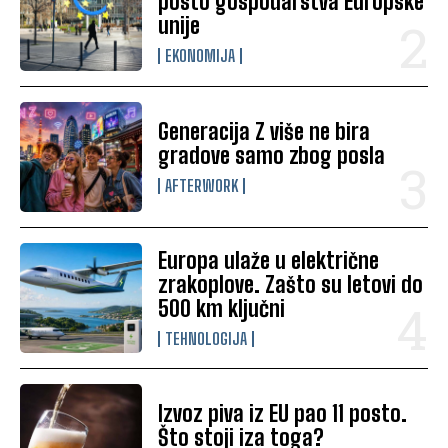
posto gospodarstva Europske
unije
EKONOMIJA
Generacija Z više ne bira
gradove samo zbog posla
AFTERWORK
Europa ulaže u električne
zrakoplove. Zašto su letovi do
500 km ključni
TEHNOLOGIJA
Izvoz piva iz EU pao 11 posto.
Što stoji iza toga?