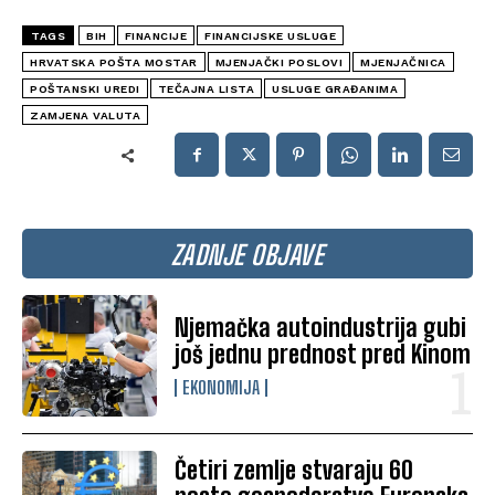
TAGS
BIH
FINANCIJE
FINANCIJSKE USLUGE
HRVATSKA POŠTA MOSTAR
MJENJAČKI POSLOVI
MJENJAČNICA
POŠTANSKI UREDI
TEČAJNA LISTA
USLUGE GRAĐANIMA
ZAMJENA VALUTA
ZADNJE OBJAVE
Njemačka autoindustrija gubi
još jednu prednost pred Kinom
EKONOMIJA
Četiri zemlje stvaraju 60