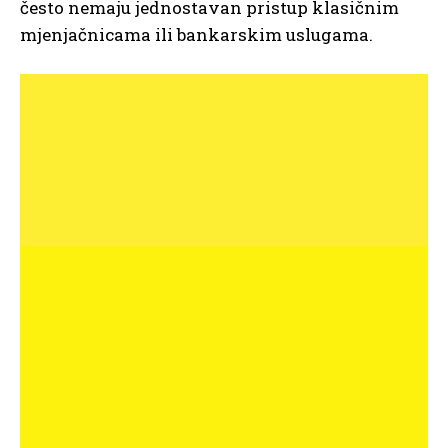
često nemaju jednostavan pristup klasičnim
mjenjačnicama ili bankarskim uslugama.