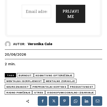
Veronika Cule
AUTOR:
20/06/2026
2
min.
TAGS
BURNOUT
KOGNITIVNO OPTEREĆENJE
MENTALNA ISCRPLJENOST
MENTALNO ZDRAVLJE
NEUROZNANOST
PREFRONTALNI KORTEKS
PRODUKTIVNOST
RADNO PAMĆENJE
STRES
VISOKOFUNKCIONALNO IZGARANJE