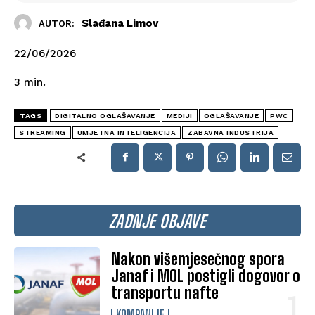
Slađana Limov
AUTOR:
22/06/2026
3
min.
TAGS
DIGITALNO OGLAŠAVANJE
MEDIJI
OGLAŠAVANJE
PWC
STREAMING
UMJETNA INTELIGENCIJA
ZABAVNA INDUSTRIJA
ZADNJE OBJAVE
Nakon višemjesečnog spora
Janaf i MOL postigli dogovor o
transportu nafte
KOMPANIJE