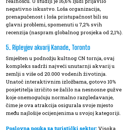
realnošću. U studiji je 16,6% ljudi prijavilo
negativno iskustvo. Loša organizacija,
prenapučenost i loša pristupačnost bili su
glavni problemi, spomenuti u 7,2% svih
recenzija (naspram globalnog prosjeka od 2,1%).
5. Ripleyjev akvarij Kanade, Toronto
Smješten u podnožju kultnog CN tornja, ovaj
kompleks sadrži najveći unutarnji akvarij u
zemlji s više od 20.000 vodenih životinja.
Unatoč interaktivnim izložbama, gotovo 10%
posjetitelja izričito se žalilo na nesnosne gužve
koje onemogućuju normalno razgledavanje,
čime je ova atrakcija osigurala svoje mjesto
među najlošije ocijenjenima u svojoj kategoriji.
Poslovna pouka za turistički sektor:
Visoka