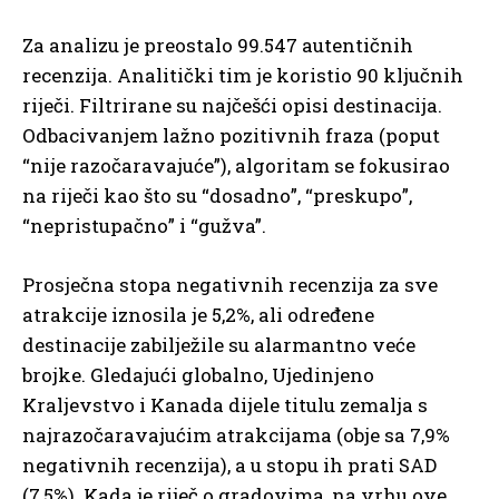
Za analizu je preostalo 99.547 autentičnih
recenzija. Analitički tim je koristio 90 ključnih
riječi. Filtrirane su najčešći opisi destinacija.
Odbacivanjem lažno pozitivnih fraza (poput
“nije razočaravajuće”), algoritam se fokusirao
na riječi kao što su “dosadno”, “preskupo”,
“nepristupačno” i “gužva”.
Prosječna stopa negativnih recenzija za sve
atrakcije iznosila je 5,2%, ali određene
destinacije zabilježile su alarmantno veće
brojke. Gledajući globalno, Ujedinjeno
Kraljevstvo i Kanada dijele titulu zemalja s
najrazočaravajućim atrakcijama (obje sa 7,9%
negativnih recenzija), a u stopu ih prati SAD
(7,5%). Kada je riječ o gradovima, na vrhu ove