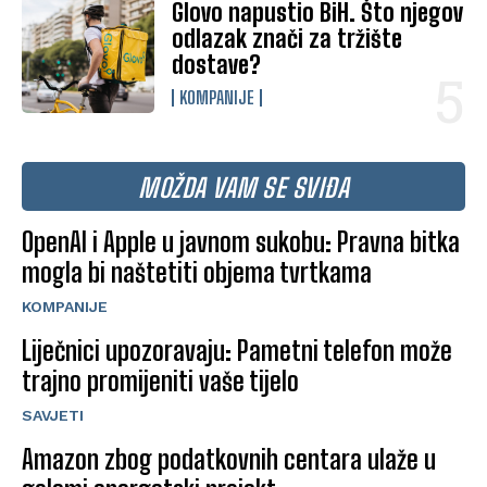
Glovo napustio BiH. Što njegov
odlazak znači za tržište
dostave?
KOMPANIJE
MOŽDA VAM SE SVIĐA
OpenAI i Apple u javnom sukobu: Pravna bitka
mogla bi naštetiti objema tvrtkama
KOMPANIJE
Liječnici upozoravaju: Pametni telefon može
trajno promijeniti vaše tijelo
SAVJETI
Amazon zbog podatkovnih centara ulaže u